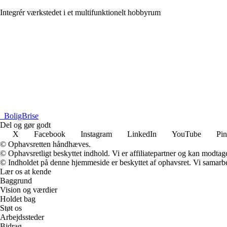
Integrér værkstedet i et multifunktionelt hobbyrum
_
BoligBrise
Del og gør godt
X
Facebook
Instagram
LinkedIn
YouTube
Pin
© Ophavsretten håndhæves.
© Ophavsretligt beskyttet indhold. Vi er affiliatepartner og kan modtag
© Indholdet på denne hjemmeside er beskyttet af ophavsret. Vi samarbe
Lær os at kende
Baggrund
Vision og værdier
Holdet bag
Støt os
Arbejdssteder
Bidrag