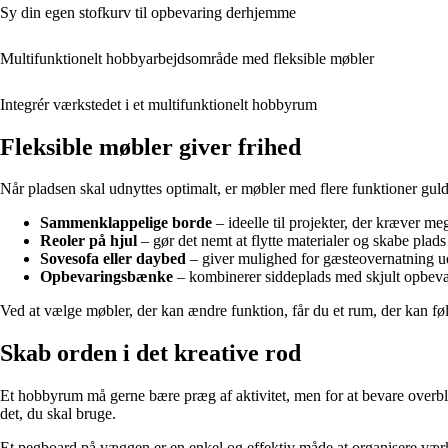
Sy din egen stofkurv til opbevaring derhjemme
Multifunktionelt hobbyarbejdsområde med fleksible møbler
Integrér værkstedet i et multifunktionelt hobbyrum
Fleksible møbler giver frihed
Når pladsen skal udnyttes optimalt, er møbler med flere funktioner gul
Sammenklappelige borde
– ideelle til projekter, der kræver m
Reoler på hjul
– gør det nemt at flytte materialer og skabe plad
Sovesofa eller daybed
– giver mulighed for gæsteovernatning u
Opbevaringsbænke
– kombinerer siddeplads med skjult opbevarin
Ved at vælge møbler, der kan ændre funktion, får du et rum, der kan f
Skab orden i det kreative rod
Et hobbyrum må gerne bære præg af aktivitet, men for at bevare overbli
det, du skal bruge.
Et pegboard på væggen er en enkel og effektiv måde at organisere værktø