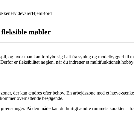
økken
Hvidevarer
Hjem
Bord
fleksible møbler
it spil, og hvor man kan fordybe sig i alt fra syning og modelbyggeri ti
erfor er fleksibilitet nøglen, når du indretter et multifunktionelt hobb
et i zoner, der kan ændres efter behov. En arbejdszone med et hæve-sæ
r kommer overnattende besøgende.
e afgrænsninger. På den måde kan du hurtigt ændre rummets karakter – fra v