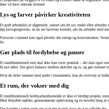
ikke vil have stående fremme.
Lys og farver påvirker kreativiteten
Et godt arbejdslys er afgørende, uanset om du syr, maler eller arbejd
høj farvegengivelse, så du ser farverne korrekt, når du arbejder med mat
Farverne i rummet kan også påvirke din energi og koncentration. Neutr
liv.
Gør plads til fordybelse og pauser
Et multifunktionelt rum skal ikke kun være praktisk – det skal også være
få nye idéer. Det giver balance mellem aktivitet og ro, og gør rummet
Hvis du deler rummet med andre i husstanden, kan du overveje at indfør
Et rum, der vokser med dig
Et multifunktionelt hobbyarbejdsområde er ikke et færdigt projekt, men
Med fleksible møbler, gennemtænkt opbevaring og en bevidst brug af zo
Det handler i sidste ende om at skabe et sted, hvor du kan udfolde dig –