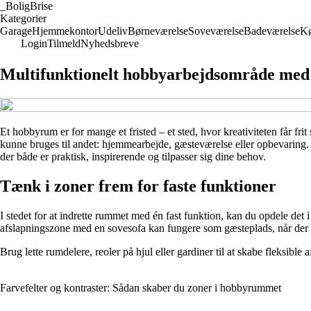
_
BoligBrise
Kategorier
Garage
Hjemmekontor
Udeliv
Børneværelse
Soveværelse
Badeværelse
K
Login
Tilmeld
Nyhedsbreve
Multifunktionelt hobbyarbejdsområde med 
Et hobbyrum er for mange et fristed – et sted, hvor kreativiteten får fr
kunne bruges til andet: hjemmearbejde, gæsteværelse eller opbevaring. D
der både er praktisk, inspirerende og tilpasser sig dine behov.
Tænk i zoner frem for faste funktioner
I stedet for at indrette rummet med én fast funktion, kan du opdele d
afslapningszone med en sovesofa kan fungere som gæsteplads, når de
Brug lette rumdelere, reoler på hjul eller gardiner til at skabe fleksibl
Farvefelter og kontraster: Sådan skaber du zoner i hobbyrummet