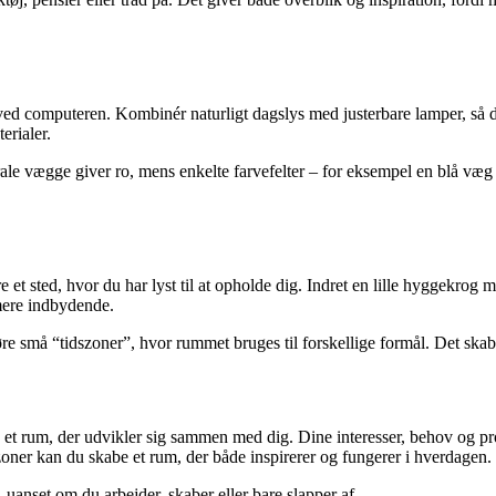
er ved computeren. Kombinér naturligt dagslys med justerbare lamper, s
erialer.
ale vægge giver ro, mens enkelte farvefelter – for eksempel en blå væg
 et sted, hvor du har lyst til at opholde dig. Indret en lille hyggekrog 
 mere indbydende.
e små “tidszoner”, hvor rummet bruges til forskellige formål. Det skab
 et rum, der udvikler sig sammen med dig. Dine interesser, behov og pr
ner kan du skabe et rum, der både inspirerer og fungerer i hverdagen.
 uanset om du arbejder, skaber eller bare slapper af.