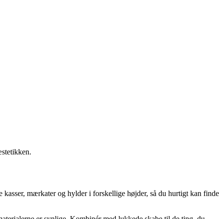
stetikken.
asser, mærkater og hylder i forskellige højder, så du hurtigt kan finde
materialerne er synlige. Kombinér med lukkede skabe til de ting, du