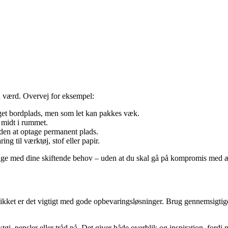
d værd. Overvej for eksempel:
eget bordplads, men som let kan pakkes væk.
s midt i rummet.
den at optage permanent plads.
g til værktøj, stof eller papir.
ølge med dine skiftende behov – uden at du skal gå på kompromis med æ
kket er det vigtigt med gode opbevaringsløsninger. Brug gennemsigtige k
j, pensler eller tråd på. Det giver både overblik og inspiration, fordi 