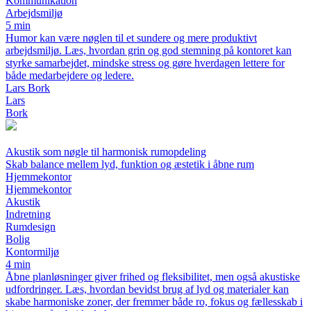
Kommunikation
Arbejdsmiljø
5 min
Humor kan være nøglen til et sundere og mere produktivt
arbejdsmiljø. Læs, hvordan grin og god stemning på kontoret kan
styrke samarbejdet, mindske stress og gøre hverdagen lettere for
både medarbejdere og ledere.
Lars Bork
Lars
Bork
Akustik som nøgle til harmonisk rumopdeling
Skab balance mellem lyd, funktion og æstetik i åbne rum
Hjemmekontor
Hjemmekontor
Akustik
Indretning
Rumdesign
Bolig
Kontormiljø
4 min
Åbne planløsninger giver frihed og fleksibilitet, men også akustiske
udfordringer. Læs, hvordan bevidst brug af lyd og materialer kan
skabe harmoniske zoner, der fremmer både ro, fokus og fællesskab i