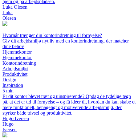
hjem og på arbejdspladsen.
Luka Olesen
Luka
Olesen
Hvornår trænger din kontorindretning til fornyelse?
Giv dit arbejdsmiljø nyt liv med en kontorindretning, der matcher
dine behov
Hjemmekontor
Hjemmekontor
Kontorindretning
Arbejdsmiljø
Produktivitet
Design
Inspiration
5 min
Er dit kontor blevet træt og uinspirerende? Opdag de tydelige tegn
på, at det er tid til fornyelse – og få idéer til, hvordan du kan skabe et
mere funktionelt, behageligt og motiverende arbejdsmiljø, der
styrker både trivsel og produktivitet.
Hugo Iversen
Hugo
Iversen