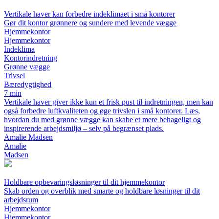
Vertikale haver kan forbedre indeklimaet i små kontorer
Gør dit kontor grønnere og sundere med levende vægge
Hjemmekontor
Hjemmekontor
Indeklima
Kontorindretning
Grønne vægge
Trivsel
Bæredygtighed
7 min
Vertikale haver giver ikke kun et frisk pust til indretningen, men kan
også forbedre luftkvaliteten og øge trivslen i små kontorer. Læs,
hvordan du med grønne vægge kan skabe et mere behageligt og
inspirerende arbejdsmiljø – selv på begrænset plads.
Amalie Madsen
Amalie
Madsen
Holdbare opbevaringsløsninger til dit hjemmekontor
Skab orden og overblik med smarte og holdbare løsninger til dit
arbejdsrum
Hjemmekontor
Hjemmekontor