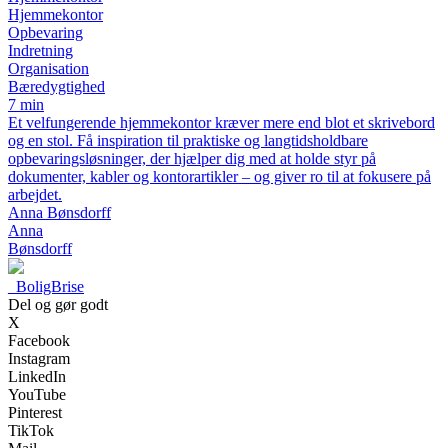
Hjemmekontor
Opbevaring
Indretning
Organisation
Bæredygtighed
7 min
Et velfungerende hjemmekontor kræver mere end blot et skrivebord
og en stol. Få inspiration til praktiske og langtidsholdbare
opbevaringsløsninger, der hjælper dig med at holde styr på
dokumenter, kabler og kontorartikler – og giver ro til at fokusere på
arbejdet.
Anna Bønsdorff
Anna
Bønsdorff
_
BoligBrise
Del og gør godt
X
Facebook
Instagram
LinkedIn
YouTube
Pinterest
TikTok