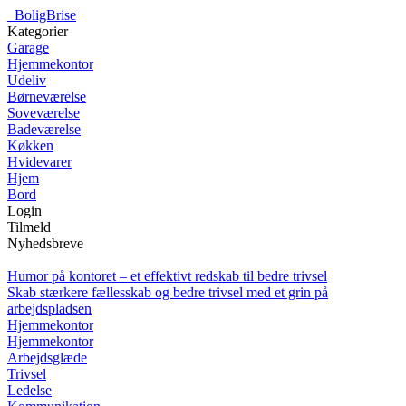
_
BoligBrise
Kategorier
Garage
Hjemmekontor
Udeliv
Børneværelse
Soveværelse
Badeværelse
Køkken
Hvidevarer
Hjem
Bord
Login
Tilmeld
Nyhedsbreve
Humor på kontoret – et effektivt redskab til bedre trivsel
Skab stærkere fællesskab og bedre trivsel med et grin på
arbejdspladsen
Hjemmekontor
Hjemmekontor
Arbejdsglæde
Trivsel
Ledelse