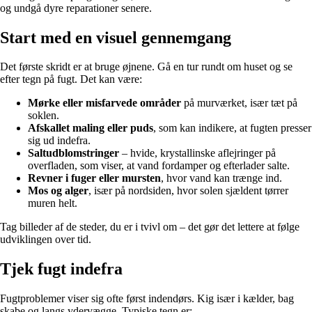
og undgå dyre reparationer senere.
Start med en visuel gennemgang
Det første skridt er at bruge øjnene. Gå en tur rundt om huset og se
efter tegn på fugt. Det kan være:
Mørke eller misfarvede områder
på murværket, især tæt på
soklen.
Afskallet maling eller puds
, som kan indikere, at fugten presser
sig ud indefra.
Saltudblomstringer
– hvide, krystallinske aflejringer på
overfladen, som viser, at vand fordamper og efterlader salte.
Revner i fuger eller mursten
, hvor vand kan trænge ind.
Mos og alger
, især på nordsiden, hvor solen sjældent tørrer
muren helt.
Tag billeder af de steder, du er i tvivl om – det gør det lettere at følge
udviklingen over tid.
Tjek fugt indefra
Fugtproblemer viser sig ofte først indendørs. Kig især i kælder, bag
skabe og langs ydervægge. Typiske tegn er: