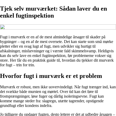
Tjek selv murværket: Sådan laver du en
enkel fugtinspektion
Fugt i murværk er en af de mest almindelige årsager til skader på
bygninger – og en af de mest oversete. Det kan starte som små mørke
pletter eller en svag lugt af fugt, men udvikler sig hurtigt til
afskalninger, misfarvninger og i værste fald skimmelsvamp. Heldigvis
kan du selv lave en enkel fugtinspektion, før problemerne vokser sig
store. Her får du en praktisk guide til, hvordan du tjekker dit murværk
for fugt – trin for trin.
Hvorfor fugt i murværk er et problem
Murværk er robust, men ikke uovervindeligt. Når fugt trænger ind, kan
det svække både mursten og mørtel. Over tid kan det føre til
frostsprængninger, løse fuger og dårlig isoleringsevne. Fugt kan
komme mange steder fra: slagregn, utætte tagrender, opstigende
grundfugt eller kondens indefra.
Jo tidligere du opdager fugten, desto lettere er det at udbedre årsagen –