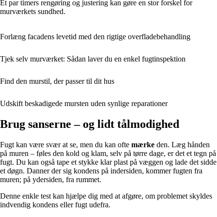
Et par timers rengøring og justering kan gøre en stor forskel for
murværkets sundhed.
Forlæng facadens levetid med den rigtige overfladebehandling
Tjek selv murværket: Sådan laver du en enkel fugtinspektion
Find den murstil, der passer til dit hus
Udskift beskadigede mursten uden synlige reparationer
Brug sanserne – og lidt tålmodighed
Fugt kan være svær at se, men du kan ofte
mærke
den. Læg hånden
på muren – føles den kold og klam, selv på tørre dage, er det et tegn på
fugt. Du kan også tape et stykke klar plast på væggen og lade det sidde
et døgn. Danner der sig kondens på indersiden, kommer fugten fra
muren; på ydersiden, fra rummet.
Denne enkle test kan hjælpe dig med at afgøre, om problemet skyldes
indvendig kondens eller fugt udefra.