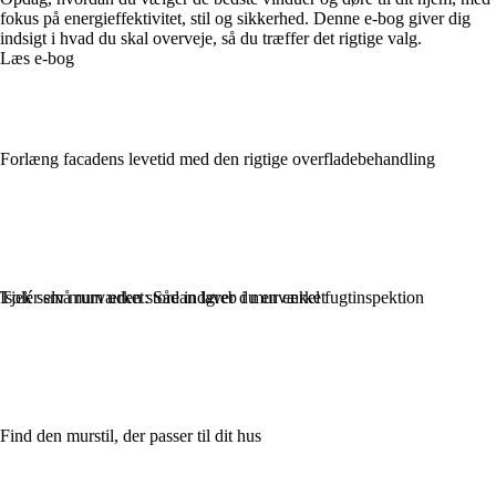
fokus på energieffektivitet, stil og sikkerhed. Denne e-bog giver dig
indsigt i hvad du skal overveje, så du træffer det rigtige valg.
Læs e-bog
Forlæng facadens levetid med den rigtige overfladebehandling
Tjek selv murværket: Sådan laver du en enkel fugtinspektion
Isolér små rum uden store indgreb i murværket
Find den murstil, der passer til dit hus