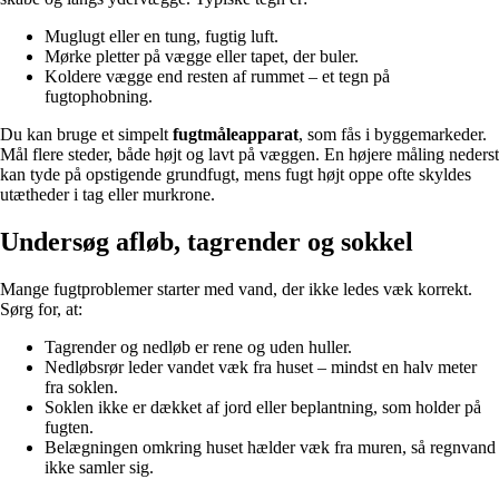
Muglugt eller en tung, fugtig luft.
Mørke pletter på vægge eller tapet, der buler.
Koldere vægge end resten af rummet – et tegn på
fugtophobning.
Du kan bruge et simpelt
fugtmåleapparat
, som fås i byggemarkeder.
Mål flere steder, både højt og lavt på væggen. En højere måling nederst
kan tyde på opstigende grundfugt, mens fugt højt oppe ofte skyldes
utætheder i tag eller murkrone.
Undersøg afløb, tagrender og sokkel
Mange fugtproblemer starter med vand, der ikke ledes væk korrekt.
Sørg for, at:
Tagrender og nedløb er rene og uden huller.
Nedløbsrør leder vandet væk fra huset – mindst en halv meter
fra soklen.
Soklen ikke er dækket af jord eller beplantning, som holder på
fugten.
Belægningen omkring huset hælder væk fra muren, så regnvand
ikke samler sig.