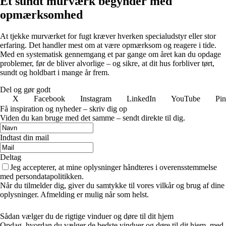
Et sundt murværk begynder med
opmærksomhed
At tjekke murværket for fugt kræver hverken specialudstyr eller stor
erfaring. Det handler mest om at være opmærksom og reagere i tide.
Med en systematisk gennemgang et par gange om året kan du opdage
problemer, før de bliver alvorlige – og sikre, at dit hus forbliver tørt,
sundt og holdbart i mange år frem.
Del og gør godt
X
Facebook
Instagram
LinkedIn
YouTube
Pin
Få inspiration og nyheder – skriv dig op
Viden du kan bruge med det samme – sendt direkte til dig.
Indtast din mail
Deltag
Jeg accepterer, at mine oplysninger håndteres i overensstemmelse
med persondatapolitikken.
Når du tilmelder dig, giver du samtykke til vores vilkår og brug af dine
oplysninger. Afmelding er mulig når som helst.
Sådan vælger du de rigtige vinduer og døre til dit hjem
Opdag, hvordan du vælger de bedste vinduer og døre til dit hjem, med