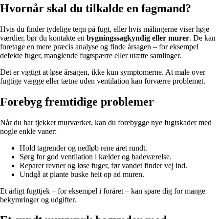
Hvornår skal du tilkalde en fagmand?
Hvis du finder tydelige tegn på fugt, eller hvis målingerne viser høje
værdier, bør du kontakte en
bygningssagkyndig eller murer
. De kan
foretage en mere præcis analyse og finde årsagen – for eksempel
defekte fuger, manglende fugtspærre eller utætte samlinger.
Det er vigtigt at løse årsagen, ikke kun symptomerne. At male over
fugtige vægge eller tætne uden ventilation kan forværre problemet.
Forebyg fremtidige problemer
Når du har tjekket murværket, kan du forebygge nye fugtskader med
nogle enkle vaner:
Hold tagrender og nedløb rene året rundt.
Sørg for god ventilation i kælder og badeværelse.
Reparer revner og løse fuger, før vandet finder vej ind.
Undgå at plante buske helt op ad muren.
Et årligt fugttjek – for eksempel i foråret – kan spare dig for mange
bekymringer og udgifter.