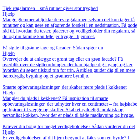
Tjek røgalarmen – små rutiner giver stor tryghed
Hjælp
Mange glemmer at tjekke deres røgalarmer, selvom det kun tager få
minutter og kan gøre en afgørende forskel i en nødsituation. Få gode
råd til, hvordan du tester, placerer og vedligeholder din røgalarm, så
du og din familie kan føle jer trygge i hjemmet.
Få støtte til grønne tage og facader: Sådan søger du
Hjælp
Overvejer du at anlægge et grønt tag eller en grøn facade? Få
overblik over de støtteordninger, der kan hjælpe dig i gang, og lær
hvordan du søger tilskud trin for trin. Artiklen guider dig til en mere
bæredygtig bygning og et grønnere bymiljø.
Smarte opbevaringsløsninger, der skaber mere plads i køkkenet
Hjælp
Mangler du plads i køkkenet? Få inspiration til smarte
opbevaringsløsninger, der udnytter hver en centimeter – fra højskabe
og hjørner til vægge og skuffer. Skab et ryddeligt, praktisk og
personligt køkken, hvor der er plads til både madlavning og hygge.
Kræver din bolig for meget vedligeholdelse? Sådan vurderer du det
Hjælp
Er vedligeholdelsen af dit hjem begyndt at føles som en byrde? I