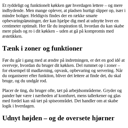
Et ryddeligt og funktionelt køkken gør hverdagen lettere – og mere
indbydende. Men mange oplever, at pladsen hurtigt slipper op, især i
mindre boliger. Heldigvis findes der en række smarte
opbevaringsløsninger, der kan hjælpe dig med at udnytte hver en
centimeter optimalt. Her får du inspiration til, hvordan du kan skabe
mere plads og ro i dit køkken – uden at gå på kompromis med
æstetikken.
Tænk i zoner og funktioner
Før du går i gang med at ændre på indretningen, er det en god idé at
overveje, hvordan du bruger dit køkken. Del rummet op i zoner –
for eksempel til madlavning, opvask, opbevaring og servering. Når
du organiserer efter funktion, bliver det lettere at finde det, du skal
bruge, og du undgår rod.
Placer de ting, du bruger ofte, tæt på arbejdsområderne. Gryder og
pander bør være i nærheden af komfuret, mens tallerkener og glas
med fordel kan stå tæt på spiseområdet. Det handler om at skabe
logik i hverdagen.
Udnyt højden – og de oversete hjørner