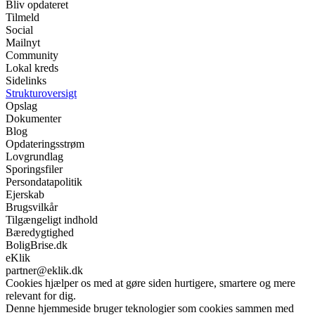
Bliv opdateret
Tilmeld
Social
Mailnyt
Community
Lokal kreds
Sidelinks
Strukturoversigt
Opslag
Dokumenter
Blog
Opdateringsstrøm
Lovgrundlag
Sporingsfiler
Persondatapolitik
Ejerskab
Brugsvilkår
Tilgængeligt indhold
Bæredygtighed
BoligBrise.dk
eKlik
partner@eklik.dk
Cookies hjælper os med at gøre siden hurtigere, smartere og mere
relevant for dig.
Denne hjemmeside bruger teknologier som cookies sammen med