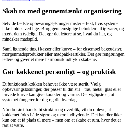
Skab ro med gennemtænkt organisering
Selv de bedste opbevaringsløsninger mister effekt, hvis systemet
ikke holdes ved lige. Brug gennemsigtige beholdere til tørvarer, og
mærk dem tydeligt. Det gør det lettere at se, hvad du har, og
mindsker madspild.
Saml lignende ting i kasser eller kurve – for eksempel bageudstyr,
morgenmadsprodukter eller madpakkeartikler. Det gør rengøringen
lettere og giver et mere harmonisk udtryk i skabene.
Gør køkkenet personligt – og praktisk
Et funktionelt køkken behøver ikke være sterilt. Vælg
opbevaringsløsninger, der passer til din stil – træ, metal, glas eller
farvede kurve kan give karakter og varme. Det vigtigste er, at
systemet fungerer for dig og din hverdag.
Når du først har skabt struktur og overblik, vil du opleve, at
køkkenet føles både større og mere indbydende. Det handler ikke
kun om at få plads til mere – men om at skabe et rum, hvor det er
rart at være.