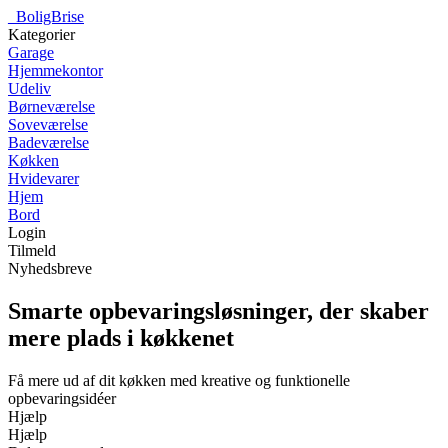
_
BoligBrise
Kategorier
Garage
Hjemmekontor
Udeliv
Børneværelse
Soveværelse
Badeværelse
Køkken
Hvidevarer
Hjem
Bord
Login
Tilmeld
Nyhedsbreve
Smarte opbevaringsløsninger, der skaber
mere plads i køkkenet
Få mere ud af dit køkken med kreative og funktionelle
opbevaringsidéer
Hjælp
Hjælp