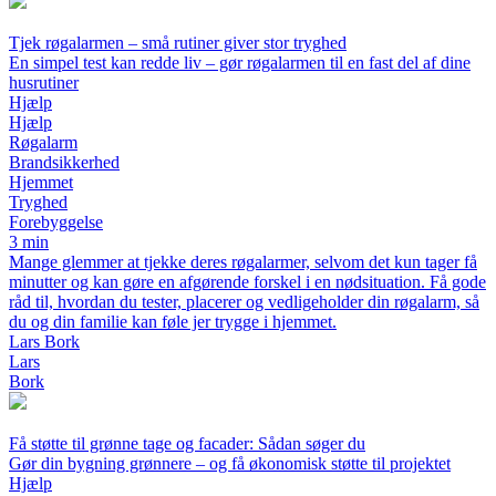
Tjek røgalarmen – små rutiner giver stor tryghed
En simpel test kan redde liv – gør røgalarmen til en fast del af dine
husrutiner
Hjælp
Hjælp
Røgalarm
Brandsikkerhed
Hjemmet
Tryghed
Forebyggelse
3 min
Mange glemmer at tjekke deres røgalarmer, selvom det kun tager få
minutter og kan gøre en afgørende forskel i en nødsituation. Få gode
råd til, hvordan du tester, placerer og vedligeholder din røgalarm, så
du og din familie kan føle jer trygge i hjemmet.
Lars Bork
Lars
Bork
Få støtte til grønne tage og facader: Sådan søger du
Gør din bygning grønnere – og få økonomisk støtte til projektet
Hjælp