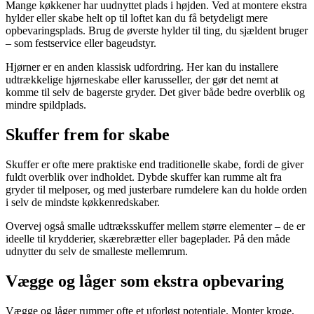
Mange køkkener har uudnyttet plads i højden. Ved at montere ekstra
hylder eller skabe helt op til loftet kan du få betydeligt mere
opbevaringsplads. Brug de øverste hylder til ting, du sjældent bruger
– som festservice eller bageudstyr.
Hjørner er en anden klassisk udfordring. Her kan du installere
udtrækkelige hjørneskabe eller karusseller, der gør det nemt at
komme til selv de bagerste gryder. Det giver både bedre overblik og
mindre spildplads.
Skuffer frem for skabe
Skuffer er ofte mere praktiske end traditionelle skabe, fordi de giver
fuldt overblik over indholdet. Dybde skuffer kan rumme alt fra
gryder til melposer, og med justerbare rumdelere kan du holde orden
i selv de mindste køkkenredskaber.
Overvej også smalle udtræksskuffer mellem større elementer – de er
ideelle til krydderier, skærebrætter eller bageplader. På den måde
udnytter du selv de smalleste mellemrum.
Vægge og låger som ekstra opbevaring
Vægge og låger rummer ofte et uforløst potentiale. Monter kroge,