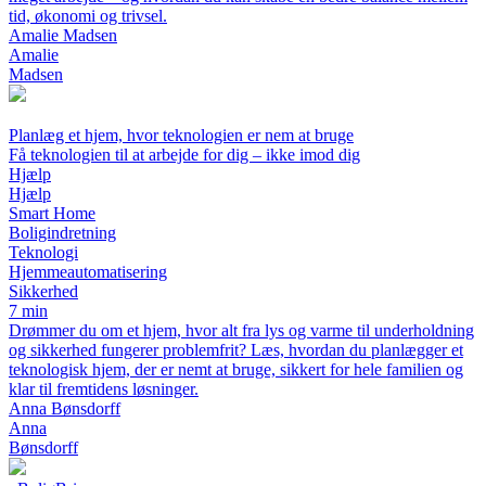
tid, økonomi og trivsel.
Amalie Madsen
Amalie
Madsen
Planlæg et hjem, hvor teknologien er nem at bruge
Få teknologien til at arbejde for dig – ikke imod dig
Hjælp
Hjælp
Smart Home
Boligindretning
Teknologi
Hjemmeautomatisering
Sikkerhed
7 min
Drømmer du om et hjem, hvor alt fra lys og varme til underholdning
og sikkerhed fungerer problemfrit? Læs, hvordan du planlægger et
teknologisk hjem, der er nemt at bruge, sikkert for hele familien og
klar til fremtidens løsninger.
Anna Bønsdorff
Anna
Bønsdorff