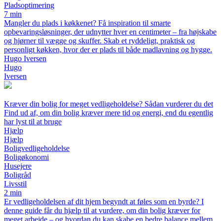
Pladsoptimering
7 min
Mangler du plads i køkkenet? Få inspiration til smarte
opbevaringsløsninger, der udnytter hver en centimeter – fra højskabe
og hjørner til vægge og skuffer. Skab et ryddeligt, praktisk og
personligt køkken, hvor der er plads til både madlavning og hygge.
Hugo Iversen
Hugo
Iversen
Kræver din bolig for meget vedligeholdelse? Sådan vurderer du det
Find ud af, om din bolig kræver mere tid og energi, end du egentlig
har lyst til at bruge
Hjælp
Hjælp
Boligvedligeholdelse
Boligøkonomi
Husejere
Boligråd
Livsstil
2 min
Er vedligeholdelsen af dit hjem begyndt at føles som en byrde? I
denne guide får du hjælp til at vurdere, om din bolig kræver for
meget arbejde – og hvordan du kan skabe en bedre balance mellem