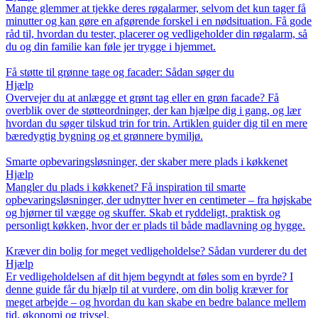
Mange glemmer at tjekke deres røgalarmer, selvom det kun tager få
minutter og kan gøre en afgørende forskel i en nødsituation. Få gode
råd til, hvordan du tester, placerer og vedligeholder din røgalarm, så
du og din familie kan føle jer trygge i hjemmet.
Få støtte til grønne tage og facader: Sådan søger du
Hjælp
Overvejer du at anlægge et grønt tag eller en grøn facade? Få
overblik over de støtteordninger, der kan hjælpe dig i gang, og lær
hvordan du søger tilskud trin for trin. Artiklen guider dig til en mere
bæredygtig bygning og et grønnere bymiljø.
Smarte opbevaringsløsninger, der skaber mere plads i køkkenet
Hjælp
Mangler du plads i køkkenet? Få inspiration til smarte
opbevaringsløsninger, der udnytter hver en centimeter – fra højskabe
og hjørner til vægge og skuffer. Skab et ryddeligt, praktisk og
personligt køkken, hvor der er plads til både madlavning og hygge.
Kræver din bolig for meget vedligeholdelse? Sådan vurderer du det
Hjælp
Er vedligeholdelsen af dit hjem begyndt at føles som en byrde? I
denne guide får du hjælp til at vurdere, om din bolig kræver for
meget arbejde – og hvordan du kan skabe en bedre balance mellem
tid, økonomi og trivsel.