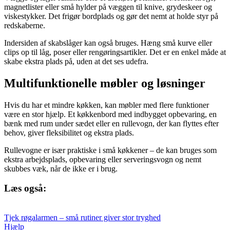
magnetlister eller små hylder på væggen til knive, grydeskeer og
viskestykker. Det frigør bordplads og gør det nemt at holde styr på
redskaberne.
Indersiden af skabslåger kan også bruges. Hæng små kurve eller
clips op til låg, poser eller rengøringsartikler. Det er en enkel måde at
skabe ekstra plads på, uden at det ses udefra.
Multifunktionelle møbler og løsninger
Hvis du har et mindre køkken, kan møbler med flere funktioner
være en stor hjælp. Et køkkenbord med indbygget opbevaring, en
bænk med rum under sædet eller en rullevogn, der kan flyttes efter
behov, giver fleksibilitet og ekstra plads.
Rullevogne er især praktiske i små køkkener – de kan bruges som
ekstra arbejdsplads, opbevaring eller serveringsvogn og nemt
skubbes væk, når de ikke er i brug.
Læs også:
Tjek røgalarmen – små rutiner giver stor tryghed
Hjælp