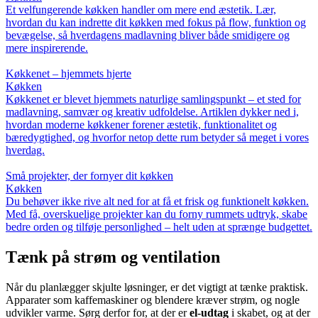
Et velfungerende køkken handler om mere end æstetik. Lær,
hvordan du kan indrette dit køkken med fokus på flow, funktion og
bevægelse, så hverdagens madlavning bliver både smidigere og
mere inspirerende.
Køkkenet – hjemmets hjerte
Køkken
Køkkenet er blevet hjemmets naturlige samlingspunkt – et sted for
madlavning, samvær og kreativ udfoldelse. Artiklen dykker ned i,
hvordan moderne køkkener forener æstetik, funktionalitet og
bæredygtighed, og hvorfor netop dette rum betyder så meget i vores
hverdag.
Små projekter, der fornyer dit køkken
Køkken
Du behøver ikke rive alt ned for at få et frisk og funktionelt køkken.
Med få, overskuelige projekter kan du forny rummets udtryk, skabe
bedre orden og tilføje personlighed – helt uden at sprænge budgettet.
Tænk på strøm og ventilation
Når du planlægger skjulte løsninger, er det vigtigt at tænke praktisk.
Apparater som kaffemaskiner og blendere kræver strøm, og nogle
udvikler varme. Sørg derfor for, at der er
el-udtag
i skabet, og at der