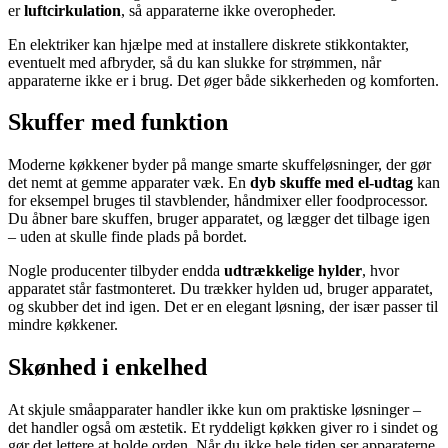
er
luftcirkulation
, så apparaterne ikke overopheder.
En elektriker kan hjælpe med at installere diskrete stikkontakter,
eventuelt med afbryder, så du kan slukke for strømmen, når
apparaterne ikke er i brug. Det øger både sikkerheden og komforten.
Skuffer med funktion
Moderne køkkener byder på mange smarte skuffeløsninger, der gør
det nemt at gemme apparater væk. En
dyb skuffe med el-udtag
kan
for eksempel bruges til stavblender, håndmixer eller foodprocessor.
Du åbner bare skuffen, bruger apparatet, og lægger det tilbage igen
– uden at skulle finde plads på bordet.
Nogle producenter tilbyder endda
udtrækkelige hylder
, hvor
apparatet står fastmonteret. Du trækker hylden ud, bruger apparatet,
og skubber det ind igen. Det er en elegant løsning, der især passer til
mindre køkkener.
Skønhed i enkelhed
At skjule småapparater handler ikke kun om praktiske løsninger –
det handler også om æstetik. Et ryddeligt køkken giver ro i sindet og
gør det lettere at holde orden. Når du ikke hele tiden ser apparaterne,