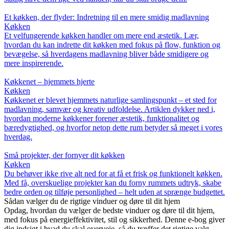
Et køkken, der flyder: Indretning til en mere smidig madlavning
Køkken
Et velfungerende køkken handler om mere end æstetik. Lær,
hvordan du kan indrette dit køkken med fokus på flow, funktion og
bevægelse, så hverdagens madlavning bliver både smidigere og
mere inspirerende.
Køkkenet – hjemmets hjerte
Køkken
Køkkenet er blevet hjemmets naturlige samlingspunkt – et sted for
madlavning, samvær og kreativ udfoldelse. Artiklen dykker ned i,
hvordan moderne køkkener forener æstetik, funktionalitet og
bæredygtighed, og hvorfor netop dette rum betyder så meget i vores
hverdag.
Små projekter, der fornyer dit køkken
Køkken
Du behøver ikke rive alt ned for at få et frisk og funktionelt køkken.
Med få, overskuelige projekter kan du forny rummets udtryk, skabe
bedre orden og tilføje personlighed – helt uden at sprænge budgettet.
Sådan vælger du de rigtige vinduer og døre til dit hjem
Opdag, hvordan du vælger de bedste vinduer og døre til dit hjem,
med fokus på energieffektivitet, stil og sikkerhed. Denne e-bog giver
dig indsigt i hvad du skal overveje, så du træffer det rigtige valg.