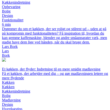
Køkkenindretning
Opbevaring
Bolig
Design
Funktionalitet
6 min
Drømmer du om et køkken, der ser roligt og stilrent ud – uden at gå
på kompromis med funktionaliteten? Få inspiration til, hvordan du
kan gemme kaffemaskine, blender og andre småapparater væk, men
stadig have dem lige ved hånden, når du skal bruge dem.
Lars Bork
Lars
Bork
Et køkken, der flyder: Indretning til en mere smidig madlavning
Få et køkken, der arbejder med dig – og gør madlavningen lettere og
mere flydende
Køkken
Køkken
Køkkenindretning
Bolig
Madlavning
Design
Hverdagstips