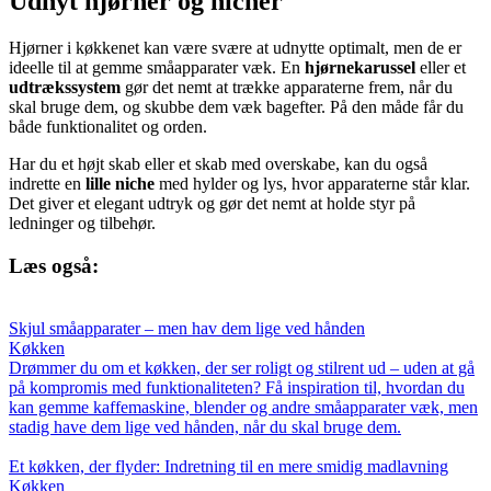
Udnyt hjørner og nicher
Hjørner i køkkenet kan være svære at udnytte optimalt, men de er
ideelle til at gemme småapparater væk. En
hjørnekarussel
eller et
udtrækssystem
gør det nemt at trække apparaterne frem, når du
skal bruge dem, og skubbe dem væk bagefter. På den måde får du
både funktionalitet og orden.
Har du et højt skab eller et skab med overskabe, kan du også
indrette en
lille niche
med hylder og lys, hvor apparaterne står klar.
Det giver et elegant udtryk og gør det nemt at holde styr på
ledninger og tilbehør.
Læs også:
Skjul småapparater – men hav dem lige ved hånden
Køkken
Drømmer du om et køkken, der ser roligt og stilrent ud – uden at gå
på kompromis med funktionaliteten? Få inspiration til, hvordan du
kan gemme kaffemaskine, blender og andre småapparater væk, men
stadig have dem lige ved hånden, når du skal bruge dem.
Et køkken, der flyder: Indretning til en mere smidig madlavning
Køkken