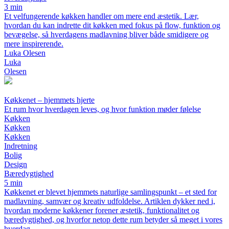
3 min
Et velfungerende køkken handler om mere end æstetik. Lær,
hvordan du kan indrette dit køkken med fokus på flow, funktion og
bevægelse, så hverdagens madlavning bliver både smidigere og
mere inspirerende.
Luka Olesen
Luka
Olesen
Køkkenet – hjemmets hjerte
Et rum hvor hverdagen leves, og hvor funktion møder følelse
Køkken
Køkken
Køkken
Indretning
Bolig
Design
Bæredygtighed
5 min
Køkkenet er blevet hjemmets naturlige samlingspunkt – et sted for
madlavning, samvær og kreativ udfoldelse. Artiklen dykker ned i,
hvordan moderne køkkener forener æstetik, funktionalitet og
bæredygtighed, og hvorfor netop dette rum betyder så meget i vores
hverdag.