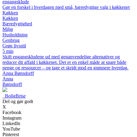
engangsklude
Gør en forskel i hverdagen med små, bæredygtige valg i køkkenet
Køkken
Køkken
Bæredygtighed
Miljø
Husholdning
Genbrug
Grøn livsstil
5 min
Skift engangskludene ud med genanvendelige alternativer og
reducer dit affald i køkkenet. Det er en enkel måde at spare både
penge og ressourcer – og tage et skridt mod en grønnere hverdag.
Anna Bønsdorff
Anna
Bønsdorff
_
BoligBrise
Del og gør godt
X
Facebook
Instagram
LinkedIn
YouTube
Pinterest