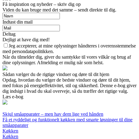
Få inspiration og nyheder – skriv dig op
Viden du kan bruge med det samme – sendt direkte til dig.
Indtast din mail
Deltag
Dejligt at have dig med!
Jeg accepterer, at mine oplysninger håndteres i overensstemmelse
med persondatapolitikken.
Når du tilmelder dig, giver du samtykke til vores vilkår og brug af
dine oplysninger. Afmelding er mulig når som helst.
Sådan vælger du de rigtige vinduer og døre til dit hjem
Opdag, hvordan du vælger de bedste vinduer og døre til dit hjem,
med fokus på energieffektivitet, stil og sikkerhed. Denne e-bog giver
dig indsigt i hvad du skal overveje, så du træffer det rigtige valg.
Læs e-bog
Skjul småapparater – men hav dem lige ved hånden
Få et ryddeligt og funktionelt køkken med smarte løsninger til dine
småapparater
Køkken
Køkken