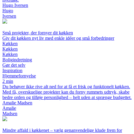
Hugo Iversen
Hugo
Iversen
Små projekter, der fornyer dit køkken
Giv dit køkken nyt liv med enkle idéer og små forbedringer
Køkken
Køkken
Køkken
Boligindretning
Gør det selv
Inspiration
Hjemmefornyelse
2 min
Du behøver ikke rive alt ned for at få et frisk og funktionelt køkken.
Med få, overskuelige projekter kan du forny rummets udtryk, skabe
bedre orden og tilføje personlighed – helt uden at sprænge budgettet.
Amalie Madsen
Amalie
Madsen
Mindre affald i køkkenet – vælg genanvendelige klude frem for