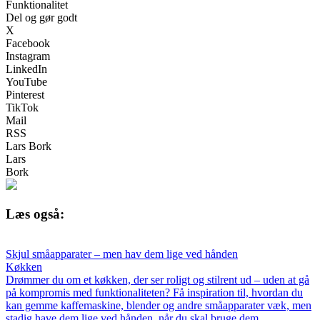
Funktionalitet
Del og gør godt
X
Facebook
Instagram
LinkedIn
YouTube
Pinterest
TikTok
Mail
RSS
Lars Bork
Lars
Bork
Læs også:
Skjul småapparater – men hav dem lige ved hånden
Køkken
Drømmer du om et køkken, der ser roligt og stilrent ud – uden at gå
på kompromis med funktionaliteten? Få inspiration til, hvordan du
kan gemme kaffemaskine, blender og andre småapparater væk, men
stadig have dem lige ved hånden, når du skal bruge dem.