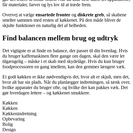
får materialer, farver og lys lov til at træde frem.
Overvej at vælge
ensartede fronter
og
diskrete greb
, så skabene
smelter sammen med resten af køkkenet. På den måde bliver de
skjulte funktioner en naturlig del af helheden.
Find balancen mellem brug og udtryk
Det vigtigste er at finde en balance, der passer til din hverdag. Hvis
du bruger kaffemaskinen flere gange om dagen, skal den være let
tilgængelig – måske i et skab med skydelåge. Hvis du kun bruger
foodprocessoren en gang imellem, kan den gemmes længere væk.
Et godt køkken er ikke nødvendigvis det, hvor alt er skjult, men det,
hvor alt har sin plads. Når du planlægger indretningen, så tænk over,
hvilke apparater du bruger ofte, og hvilke der kan pakkes væk. Det
gør hverdagen lettere – og køkkenet smukkere.
Køkken
Køkken
Køkkenindretning
Opbevaring
Bolig
Design