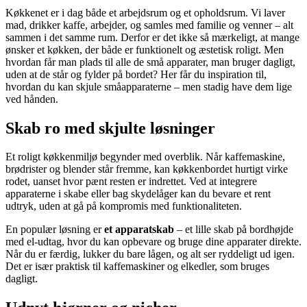
Køkkenet er i dag både et arbejdsrum og et opholdsrum. Vi laver
mad, drikker kaffe, arbejder, og samles med familie og venner – alt
sammen i det samme rum. Derfor er det ikke så mærkeligt, at mange
ønsker et køkken, der både er funktionelt og æstetisk roligt. Men
hvordan får man plads til alle de små apparater, man bruger dagligt,
uden at de står og fylder på bordet? Her får du inspiration til,
hvordan du kan skjule småapparaterne – men stadig have dem lige
ved hånden.
Skab ro med skjulte løsninger
Et roligt køkkenmiljø begynder med overblik. Når kaffemaskine,
brødrister og blender står fremme, kan køkkenbordet hurtigt virke
rodet, uanset hvor pænt resten er indrettet. Ved at integrere
apparaterne i skabe eller bag skydelåger kan du bevare et rent
udtryk, uden at gå på kompromis med funktionaliteten.
En populær løsning er
et apparatskab
– et lille skab på bordhøjde
med el-udtag, hvor du kan opbevare og bruge dine apparater direkte.
Når du er færdig, lukker du bare lågen, og alt ser ryddeligt ud igen.
Det er især praktisk til kaffemaskiner og elkedler, som bruges
dagligt.