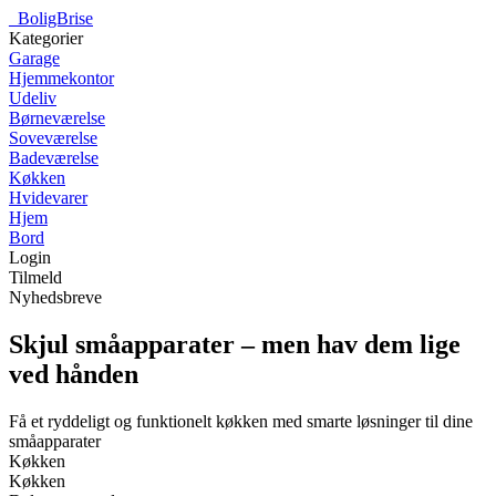
_
BoligBrise
Kategorier
Garage
Hjemmekontor
Udeliv
Børneværelse
Soveværelse
Badeværelse
Køkken
Hvidevarer
Hjem
Bord
Login
Tilmeld
Nyhedsbreve
Skjul småapparater – men hav dem lige
ved hånden
Få et ryddeligt og funktionelt køkken med smarte løsninger til dine
småapparater
Køkken
Køkken