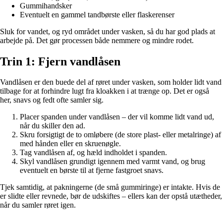
Gummihandsker
Eventuelt en gammel tandbørste eller flaskerenser
Sluk for vandet, og ryd området under vasken, så du har god plads at
arbejde på. Det gør processen både nemmere og mindre rodet.
Trin 1: Fjern vandlåsen
Vandlåsen er den buede del af røret under vasken, som holder lidt vand
tilbage for at forhindre lugt fra kloakken i at trænge op. Det er også
her, snavs og fedt ofte samler sig.
Placer spanden under vandlåsen – der vil komme lidt vand ud,
når du skiller den ad.
Skru forsigtigt de to omløbere (de store plast- eller metalringe) af
med hånden eller en skruenøgle.
Tag vandlåsen af, og hæld indholdet i spanden.
Skyl vandlåsen grundigt igennem med varmt vand, og brug
eventuelt en børste til at fjerne fastgroet snavs.
Tjek samtidig, at pakningerne (de små gummiringe) er intakte. Hvis de
er slidte eller revnede, bør de udskiftes – ellers kan der opstå utætheder,
når du samler røret igen.