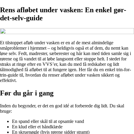
Rens afløbet under vasken: En enkel gør-
det-selv-guide
Et tilstoppet afløb under vasken er en af de mest almindelige
småproblemer i hjemmet – og heldigvis også et af dem, du nemt kan
løse selv. Fedt, madrester, sæberester og hår kan med tiden samle sig i
rørene og få vandet til at løbe langsomt eller stoppe helt. I stedet for
straks at ringe efter en VVS’er, kan du med få redskaber og lidt
tålmodighed få afløbet til at fungere igen. Her får du en enkel trin-for-
trin-guide til, hvordan du renser afløbet under vasken sikkert og
effektivt.
Før du går i gang
Inden du begynder, er det en god idé at forberede dig lidt. Du skal
bruge:
En spand eller skål til at opsamle vand
En klud eller et håndklæde
En skruenøgle (hvis rørene sidder stramt)