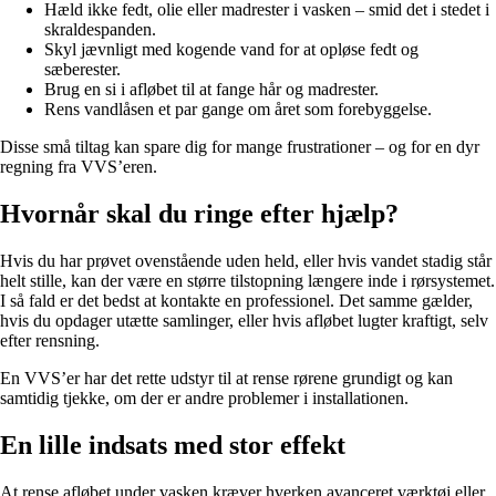
Hæld ikke fedt, olie eller madrester i vasken – smid det i stedet i
skraldespanden.
Skyl jævnligt med kogende vand for at opløse fedt og
sæberester.
Brug en si i afløbet til at fange hår og madrester.
Rens vandlåsen et par gange om året som forebyggelse.
Disse små tiltag kan spare dig for mange frustrationer – og for en dyr
regning fra VVS’eren.
Hvornår skal du ringe efter hjælp?
Hvis du har prøvet ovenstående uden held, eller hvis vandet stadig står
helt stille, kan der være en større tilstopning længere inde i rørsystemet.
I så fald er det bedst at kontakte en professionel. Det samme gælder,
hvis du opdager utætte samlinger, eller hvis afløbet lugter kraftigt, selv
efter rensning.
En VVS’er har det rette udstyr til at rense rørene grundigt og kan
samtidig tjekke, om der er andre problemer i installationen.
En lille indsats med stor effekt
At rense afløbet under vasken kræver hverken avanceret værktøj eller