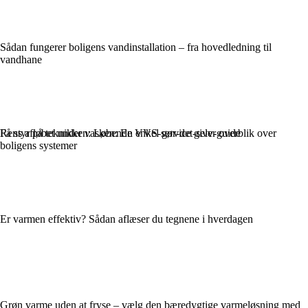
Sådan fungerer boligens vandinstallation – fra hovedledning til
vandhane
Få styr på teknikken: Løbende VVS-service giver overblik over
Rens afløbet under vasken: En enkel gør-det-selv-guide
boligens systemer
Er varmen effektiv? Sådan aflæser du tegnene i hverdagen
Grøn varme uden at fryse – vælg den bæredygtige varmeløsning med