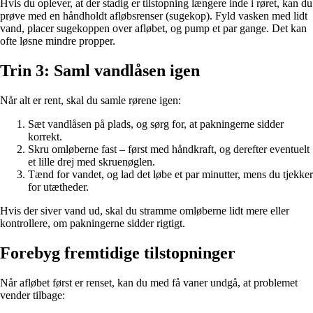
Hvis du oplever, at der stadig er tilstopning længere inde i røret, kan du
prøve med en håndholdt afløbsrenser (sugekop). Fyld vasken med lidt
vand, placer sugekoppen over afløbet, og pump et par gange. Det kan
ofte løsne mindre propper.
Trin 3: Saml vandlåsen igen
Når alt er rent, skal du samle rørene igen:
Sæt vandlåsen på plads, og sørg for, at pakningerne sidder
korrekt.
Skru omløberne fast – først med håndkraft, og derefter eventuelt
et lille drej med skruenøglen.
Tænd for vandet, og lad det løbe et par minutter, mens du tjekker
for utætheder.
Hvis der siver vand ud, skal du stramme omløberne lidt mere eller
kontrollere, om pakningerne sidder rigtigt.
Forebyg fremtidige tilstopninger
Når afløbet først er renset, kan du med få vaner undgå, at problemet
vender tilbage: