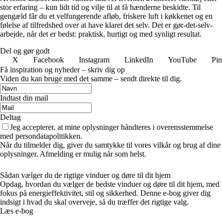
stor erfaring – kun lidt tid og vilje til at få hænderne beskidte. Til
gengæld får du et velfungerende afløb, friskere luft i køkkenet og en
følelse af tilfredshed over at have klaret det selv. Det er gør-det-selv-
arbejde, når det er bedst: praktisk, hurtigt og med synligt resultat.
Del og gør godt
X
Facebook
Instagram
LinkedIn
YouTube
Pin
Få inspiration og nyheder – skriv dig op
Viden du kan bruge med det samme – sendt direkte til dig.
Indtast din mail
Deltag
Jeg accepterer, at mine oplysninger håndteres i overensstemmelse
med persondatapolitikken.
Når du tilmelder dig, giver du samtykke til vores vilkår og brug af dine
oplysninger. Afmelding er mulig når som helst.
Sådan vælger du de rigtige vinduer og døre til dit hjem
Opdag, hvordan du vælger de bedste vinduer og døre til dit hjem, med
fokus på energieffektivitet, stil og sikkerhed. Denne e-bog giver dig
indsigt i hvad du skal overveje, så du træffer det rigtige valg.
Læs e-bog