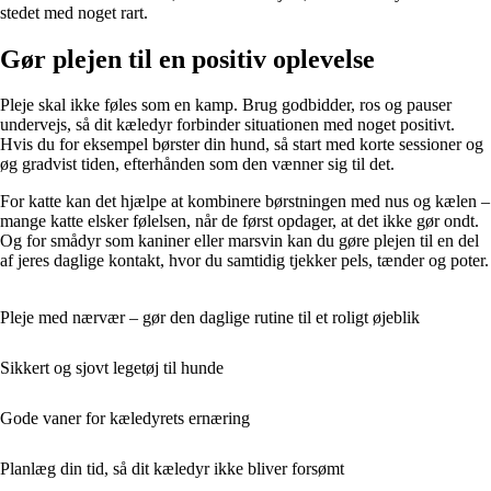
stedet med noget rart.
Gør plejen til en positiv oplevelse
Pleje skal ikke føles som en kamp. Brug godbidder, ros og pauser
undervejs, så dit kæledyr forbinder situationen med noget positivt.
Hvis du for eksempel børster din hund, så start med korte sessioner og
øg gradvist tiden, efterhånden som den vænner sig til det.
For katte kan det hjælpe at kombinere børstningen med nus og kælen –
mange katte elsker følelsen, når de først opdager, at det ikke gør ondt.
Og for smådyr som kaniner eller marsvin kan du gøre plejen til en del
af jeres daglige kontakt, hvor du samtidig tjekker pels, tænder og poter.
Pleje med nærvær – gør den daglige rutine til et roligt øjeblik
Sikkert og sjovt legetøj til hunde
Gode vaner for kæledyrets ernæring
Planlæg din tid, så dit kæledyr ikke bliver forsømt