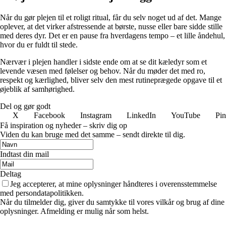
Når du gør plejen til et roligt ritual, får du selv noget ud af det. Mange
oplever, at det virker afstressende at børste, nusse eller bare sidde stille
med deres dyr. Det er en pause fra hverdagens tempo – et lille åndehul,
hvor du er fuldt til stede.
Nærvær i plejen handler i sidste ende om at se dit kæledyr som et
levende væsen med følelser og behov. Når du møder det med ro,
respekt og kærlighed, bliver selv den mest rutineprægede opgave til et
øjeblik af samhørighed.
Del og gør godt
X
Facebook
Instagram
LinkedIn
YouTube
Pin
Få inspiration og nyheder – skriv dig op
Viden du kan bruge med det samme – sendt direkte til dig.
Indtast din mail
Deltag
Jeg accepterer, at mine oplysninger håndteres i overensstemmelse
med persondatapolitikken.
Når du tilmelder dig, giver du samtykke til vores vilkår og brug af dine
oplysninger. Afmelding er mulig når som helst.