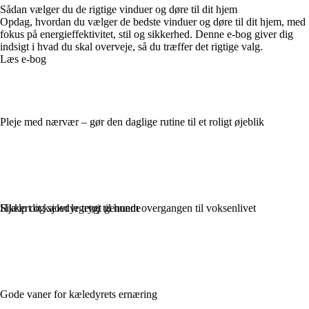
Sådan vælger du de rigtige vinduer og døre til dit hjem
Opdag, hvordan du vælger de bedste vinduer og døre til dit hjem, med
fokus på energieffektivitet, stil og sikkerhed. Denne e-bog giver dig
indsigt i hvad du skal overveje, så du træffer det rigtige valg.
Læs e-bog
Pleje med nærvær – gør den daglige rutine til et roligt øjeblik
Sikkert og sjovt legetøj til hunde
Hjælp dit kæledyr trygt gennem overgangen til voksenlivet
Gode vaner for kæledyrets ernæring