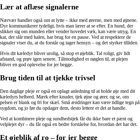
Lær at aflæse signalerne
Nærvær handler også om at lytte – ikke med ørerne, men med øjnene.
Dyr kommunikerer tydeligt, hvis man lærer at se efter. En hund, der
slikker sig om munden eller vender hovedet væk, kan være utryg. En
kat, der slår med halen, har brug for en pause. Ved at respektere de
signaler viser du, at du forstår og tager hensyn – og det styrker tilliden.
Hvis dit kæledyr bliver urolig, så stop et øjeblik. Tal roligt, giv lidt
afstand, og prøv igen senere. Tålmodighed er nøglen til, at plejen
bliver en god oplevelse for jer begge.
Brug tiden til at tjekke trivsel
Den daglige pleje er også en oplagt anledning til at holde øje med dit
kæledyrs helbred. Mærk efter knuder, tjek øjne og ører, og se, om
pelsen er blank og fri for skæl. Små ændringer kan være tidlige tegn på
sygdom, og jo før du opdager dem, desto lettere er det at handle.
Ved at kombinere pleje og sundhedstjek får du ikke bare et pænt og
velplejet dyr – du får også en bedre forståelse for, hvordan det har det.
Et øjeblik af ro – for jer begge