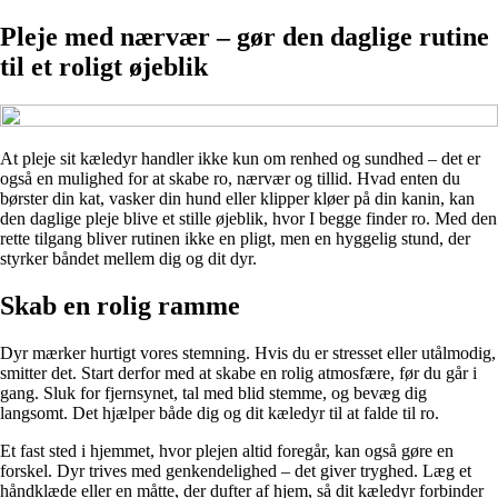
Pleje med nærvær – gør den daglige rutine
til et roligt øjeblik
At pleje sit kæledyr handler ikke kun om renhed og sundhed – det er
også en mulighed for at skabe ro, nærvær og tillid. Hvad enten du
børster din kat, vasker din hund eller klipper kløer på din kanin, kan
den daglige pleje blive et stille øjeblik, hvor I begge finder ro. Med den
rette tilgang bliver rutinen ikke en pligt, men en hyggelig stund, der
styrker båndet mellem dig og dit dyr.
Skab en rolig ramme
Dyr mærker hurtigt vores stemning. Hvis du er stresset eller utålmodig,
smitter det. Start derfor med at skabe en rolig atmosfære, før du går i
gang. Sluk for fjernsynet, tal med blid stemme, og bevæg dig
langsomt. Det hjælper både dig og dit kæledyr til at falde til ro.
Et fast sted i hjemmet, hvor plejen altid foregår, kan også gøre en
forskel. Dyr trives med genkendelighed – det giver tryghed. Læg et
håndklæde eller en måtte, der dufter af hjem, så dit kæledyr forbinder