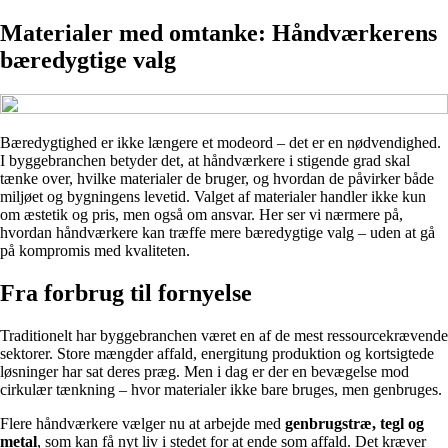
Materialer med omtanke: Håndværkerens
bæredygtige valg
Bæredygtighed er ikke længere et modeord – det er en nødvendighed.
I byggebranchen betyder det, at håndværkere i stigende grad skal
tænke over, hvilke materialer de bruger, og hvordan de påvirker både
miljøet og bygningens levetid. Valget af materialer handler ikke kun
om æstetik og pris, men også om ansvar. Her ser vi nærmere på,
hvordan håndværkere kan træffe mere bæredygtige valg – uden at gå
på kompromis med kvaliteten.
Fra forbrug til fornyelse
Traditionelt har byggebranchen været en af de mest ressourcekrævende
sektorer. Store mængder affald, energitung produktion og kortsigtede
løsninger har sat deres præg. Men i dag er der en bevægelse mod
cirkulær tænkning – hvor materialer ikke bare bruges, men genbruges.
Flere håndværkere vælger nu at arbejde med
genbrugstræ, tegl og
metal
, som kan få nyt liv i stedet for at ende som affald. Det kræver