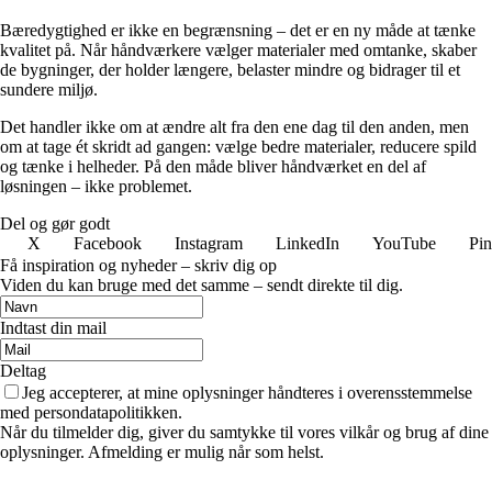
Bæredygtighed er ikke en begrænsning – det er en ny måde at tænke
kvalitet på. Når håndværkere vælger materialer med omtanke, skaber
de bygninger, der holder længere, belaster mindre og bidrager til et
sundere miljø.
Det handler ikke om at ændre alt fra den ene dag til den anden, men
om at tage ét skridt ad gangen: vælge bedre materialer, reducere spild
og tænke i helheder. På den måde bliver håndværket en del af
løsningen – ikke problemet.
Del og gør godt
X
Facebook
Instagram
LinkedIn
YouTube
Pin
Få inspiration og nyheder – skriv dig op
Viden du kan bruge med det samme – sendt direkte til dig.
Indtast din mail
Deltag
Jeg accepterer, at mine oplysninger håndteres i overensstemmelse
med persondatapolitikken.
Når du tilmelder dig, giver du samtykke til vores vilkår og brug af dine
oplysninger. Afmelding er mulig når som helst.