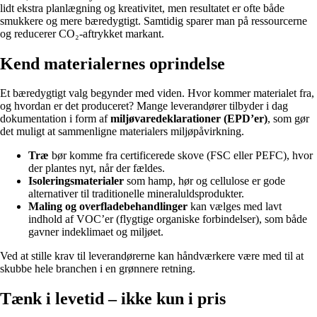
lidt ekstra planlægning og kreativitet, men resultatet er ofte både
smukkere og mere bæredygtigt. Samtidig sparer man på ressourcerne
og reducerer CO₂-aftrykket markant.
Kend materialernes oprindelse
Et bæredygtigt valg begynder med viden. Hvor kommer materialet fra,
og hvordan er det produceret? Mange leverandører tilbyder i dag
dokumentation i form af
miljøvaredeklarationer (EPD’er)
, som gør
det muligt at sammenligne materialers miljøpåvirkning.
Træ
bør komme fra certificerede skove (FSC eller PEFC), hvor
der plantes nyt, når der fældes.
Isoleringsmaterialer
som hamp, hør og cellulose er gode
alternativer til traditionelle mineraluldsprodukter.
Maling og overfladebehandlinger
kan vælges med lavt
indhold af VOC’er (flygtige organiske forbindelser), som både
gavner indeklimaet og miljøet.
Ved at stille krav til leverandørerne kan håndværkere være med til at
skubbe hele branchen i en grønnere retning.
Tænk i levetid – ikke kun i pris