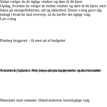
Sådan vælger du de rigtige vinduer og døre til dit hjem
Opdag, hvordan du vælger de bedste vinduer og døre til dit hjem, med
fokus på energieffektivitet, stil og sikkerhed. Denne e-bog giver dig
indsigt i hvad du skal overveje, så du træffer det rigtige valg.
Læs e-bog
Planlæg byggeriet – få mest ud af budgettet
Renover lejligheden med fokus på pladsudnyttelse og funktionalitet
Arkitektur i balance: Når proportioner og geometri skaber harmoni
Materialer med omtanke: Håndværkerens bæredygtige valg