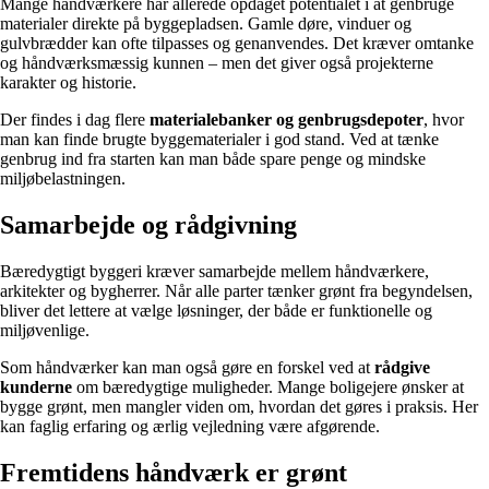
Mange håndværkere har allerede opdaget potentialet i at genbruge
materialer direkte på byggepladsen. Gamle døre, vinduer og
gulvbrædder kan ofte tilpasses og genanvendes. Det kræver omtanke
og håndværksmæssig kunnen – men det giver også projekterne
karakter og historie.
Der findes i dag flere
materialebanker og genbrugsdepoter
, hvor
man kan finde brugte byggematerialer i god stand. Ved at tænke
genbrug ind fra starten kan man både spare penge og mindske
miljøbelastningen.
Samarbejde og rådgivning
Bæredygtigt byggeri kræver samarbejde mellem håndværkere,
arkitekter og bygherrer. Når alle parter tænker grønt fra begyndelsen,
bliver det lettere at vælge løsninger, der både er funktionelle og
miljøvenlige.
Som håndværker kan man også gøre en forskel ved at
rådgive
kunderne
om bæredygtige muligheder. Mange boligejere ønsker at
bygge grønt, men mangler viden om, hvordan det gøres i praksis. Her
kan faglig erfaring og ærlig vejledning være afgørende.
Fremtidens håndværk er grønt