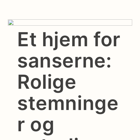
Et hjem for
sanserne:
Rolige
stemninge
r og