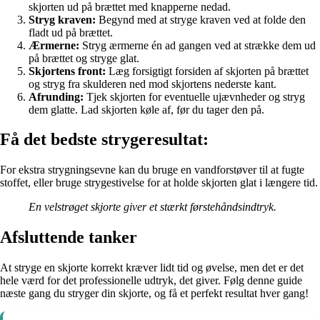
skjorten ud på brættet med knapperne nedad.
Stryg kraven:
Begynd med at stryge kraven ved at folde den
fladt ud på brættet.
Ærmerne:
Stryg ærmerne én ad gangen ved at strække dem ud
på brættet og stryge glat.
Skjortens front:
Læg forsigtigt forsiden af skjorten på brættet
og stryg fra skulderen ned mod skjortens nederste kant.
Afrunding:
Tjek skjorten for eventuelle ujævnheder og stryg
dem glatte. Lad skjorten køle af, før du tager den på.
Få det bedste strygeresultat:
For ekstra strygningsevne kan du bruge en vandforstøver til at fugte
stoffet, eller bruge strygestivelse for at holde skjorten glat i længere tid.
En velstrøget skjorte giver et stærkt førstehåndsindtryk.
Afsluttende tanker
At stryge en skjorte korrekt kræver lidt tid og øvelse, men det er det
hele værd for det professionelle udtryk, det giver. Følg denne guide
næste gang du stryger din skjorte, og få et perfekt resultat hver gang!