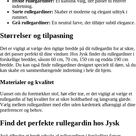
Hvide rullegardiner:
Et klassisk valg, der passer til enhver
indretning.
Sorte rullegardiner:
Skaber et moderne og elegant udtryk i
rummet.
Grå rullegardiner:
En neutral farve, der tilføjer subtil elegance.
Størrelser og tilpasning
Det er vigtigt at vælge den rigtige bredde på dit rullegardin for at sikre,
at det passer perfekt til dine vinduer. Hos Jysk finder du rullegardiner i
forskellige bredder, såsom 60 cm, 70 cm, 150 cm og endda 190 cm
bredde. Du kan også finde rullegardiner designet specielt til døre, så du
kan skabe en sammenhængende indretning i hele dit hjem.
Materialer og kvalitet
Uanset om du foretrækker stof, hør eller træ, er det vigtigt at vælge et
rullegardin af høj kvalitet for at sikre holdbarhed og langvarig glæde.
Vælg mellem rullegardiner med eller uden kædetræk afhængigt af dine
præferencer og behov.
Find det perfekte rullegardin hos Jysk
Jysk tilbyder et bredt udvalg af rullegardiner i forskellige farver,