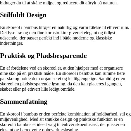
bidrager du til at skåne miljøet og reducere dit aftryk på naturen.
Stilfuldt Design
En skoreol i bambus tilføjer en naturlig og varm følelse til ethvert rum.
Det lyse træ og den fine kornstruktur giver et elegant og tidløst
udseende, der passer perfekt ind i både moderne og klassiske
indretninger.
Praktisk og Pladsbesparende
En af fordelene ved en skoreol er, at den hjælper med at organisere
dine sko på en praktisk måde. En skoreol i bambus kan rumme flere
par sko og holde dem organiseret og let tilgængelige. Samtidig er en
skoreol en pladsbesparende løsning, da den kan placeres i gangen,
skabet eller på ethvert lille ledigt område.
Sammenfatning
En skoreol i bambus er den perfekte kombination af holdbarhed, stil og
miljøvenlighed. Med sit smukke design og praktiske funktion er en
skoreol i bambus et ideelt valg til enhver skoentusiast, der ønsker en
elegant og bæredygtig opbevaringsløsning.