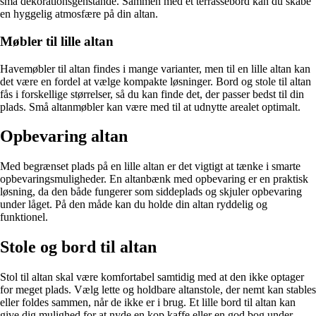
små dekorationsgenstande. Sammen med et terrassebord kan du skabe
en hyggelig atmosfære på din altan.
Møbler til lille altan
Havemøbler til altan findes i mange varianter, men til en lille altan kan
det være en fordel at vælge kompakte løsninger. Bord og stole til altan
fås i forskellige størrelser, så du kan finde det, der passer bedst til din
plads. Små altanmøbler kan være med til at udnytte arealet optimalt.
Opbevaring altan
Med begrænset plads på en lille altan er det vigtigt at tænke i smarte
opbevaringsmuligheder. En altanbænk med opbevaring er en praktisk
løsning, da den både fungerer som siddeplads og skjuler opbevaring
under låget. På den måde kan du holde din altan ryddelig og
funktionel.
Stole og bord til altan
Stol til altan skal være komfortabel samtidig med at den ikke optager
for meget plads. Vælg lette og holdbare altanstole, der nemt kan stables
eller foldes sammen, når de ikke er i brug. Et lille bord til altan kan
give dig mulighed for at nyde en kop kaffe eller en god bog under