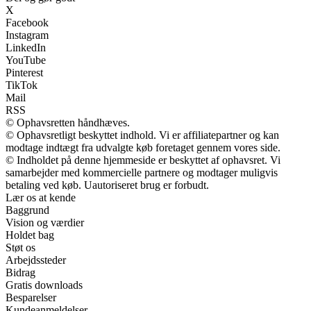
X
Facebook
Instagram
LinkedIn
YouTube
Pinterest
TikTok
Mail
RSS
© Ophavsretten håndhæves.
© Ophavsretligt beskyttet indhold. Vi er affiliatepartner og kan
modtage indtægt fra udvalgte køb foretaget gennem vores side.
© Indholdet på denne hjemmeside er beskyttet af ophavsret. Vi
samarbejder med kommercielle partnere og modtager muligvis
betaling ved køb. Uautoriseret brug er forbudt.
Lær os at kende
Baggrund
Vision og værdier
Holdet bag
Støt os
Arbejdssteder
Bidrag
Gratis downloads
Besparelser
Kundeanmeldelser