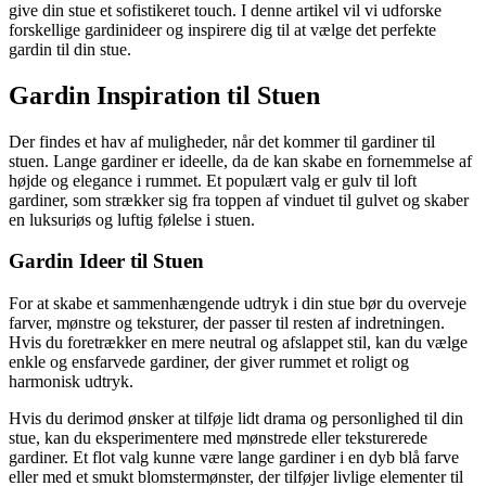
give din stue et sofistikeret touch. I denne artikel vil vi udforske
forskellige gardinideer og inspirere dig til at vælge det perfekte
gardin til din stue.
Gardin Inspiration til Stuen
Der findes et hav af muligheder, når det kommer til gardiner til
stuen. Lange gardiner er ideelle, da de kan skabe en fornemmelse af
højde og elegance i rummet. Et populært valg er gulv til loft
gardiner, som strækker sig fra toppen af vinduet til gulvet og skaber
en luksuriøs og luftig følelse i stuen.
Gardin Ideer til Stuen
For at skabe et sammenhængende udtryk i din stue bør du overveje
farver, mønstre og teksturer, der passer til resten af indretningen.
Hvis du foretrækker en mere neutral og afslappet stil, kan du vælge
enkle og ensfarvede gardiner, der giver rummet et roligt og
harmonisk udtryk.
Hvis du derimod ønsker at tilføje lidt drama og personlighed til din
stue, kan du eksperimentere med mønstrede eller teksturerede
gardiner. Et flot valg kunne være lange gardiner i en dyb blå farve
eller med et smukt blomstermønster, der tilføjer livlige elementer til