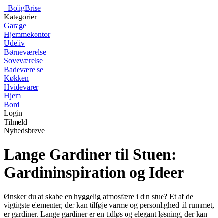
_
BoligBrise
Kategorier
Garage
Hjemmekontor
Udeliv
Børneværelse
Soveværelse
Badeværelse
Køkken
Hvidevarer
Hjem
Bord
Login
Tilmeld
Nyhedsbreve
Lange Gardiner til Stuen:
Gardininspiration og Ideer
Ønsker du at skabe en hyggelig atmosfære i din stue? Et af de
vigtigste elementer, der kan tilføje varme og personlighed til rummet,
er gardiner. Lange gardiner er en tidløs og elegant løsning, der kan