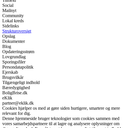
Tilmeld
Social
Mailnyt
Community
Lokal kreds
Sidelinks
Strukturoversigt
Opslag
Dokumenter
Blog
Opdateringsstrøm
Lovgrundlag
Sporingsfiler
Persondatapolitik
Ejerskab
Brugsvilkår
Tilgængeligt indhold
Bæredygtighed
BoligBrise.dk
eKlik
partner@eklik.dk
Cookies hjælper os med at gøre siden hurtigere, smartere og mere
relevant for dig.
Denne hjemmeside bruger teknologier som cookies sammen med
vores samarbejdspartnere til at lagre og analysere oplysninger om