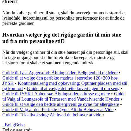
stuen?
Når du køber gardiner til stuen, skal du overveje rummets størrelse,
lysindfald, indretningsstil og personlige præferencer for at finde de
perfekte gardiner.
Hvordan vælger jeg det rigtige gardin til min stue
ud fra min personlige stil?
Når du vælger gardiner til din stue baseret på din personlige stil, skal
du tage udgangspunkt i din foretrukne farvepalet, mønstre og
teksturer for at skabe et sammenhængende udtryk.
Guide til Jysk Aggersund: Åbningstider, Beliggenhed og Mere
•
Guide til at vælge den perfekte madras i størrelse 120×200 hos
JYSK
•
Kontinentalseng med opbevaring: Optimer pladsen med stil
og komfort
•
Guide til at vælge det rette kuvertlagen til din seng
•
Guide til JYSK i Aabenraa: Åbningstider, adresse og mere
•
Guide
til Valg af Loungesofa til Terrassen med Vandafvisende Hynder
•
Guide til at vælge den bedste allergivenlige dyne for allergikere
•
Guide til Valg af den Perfekte Dyne: Alt du Behøver at Vide
•
Guide til Tekstilvoksdug: Alt hvad du behøver at vide
•
_
BoligBrise
Del og gør godt