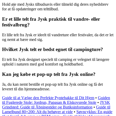
Hold øje med Jysks tilbudsavis eller tilmeld dig deres nyhedsbrev
for at få opdateringer om telttilbud.
Er et lille telt fra Jysk praktisk til vandre- eller
festivalbrug?
Et lille telt fra Jysk er ideelt til vandreture eller festivaler, da det er let
og nemt at bære med sig.
Hvilket Jysk telt er bedst egnet til campingture?
Et telt fra Jysk designet specielt til camping er velegnet til længere
ophold i naturen med god komfort og holdbarhed.
Kan jeg købe et pop-up telt fra Jysk online?
Ja, du kan nemt bestille et pop-up telt fra Jysk online og få det
leveret til din hjemmeadresse.
Guide til at Vælge den Perfekte Pyntebakke til Dit Hjem
•
Guiden
til Fuglerede Stole: Jordrup, Papasan & Elskovsrede Stole
•
JYSK
Grindsted: Guide til Åbningstider og Butiksinformation
•
Guide til
Lamelbund 80×200: Alt du behøver at vide
•
Søvncyklus: En guide