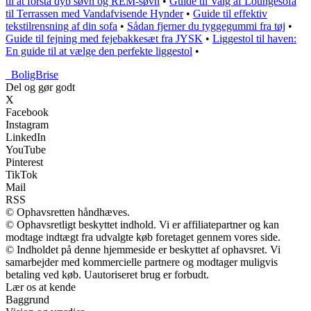
til at forstå dyb søvn og REM-søvn
•
Guide til Valg af Loungesofa
til Terrassen med Vandafvisende Hynder
•
Guide til effektiv
tekstilrensning af din sofa
•
Sådan fjerner du tyggegummi fra tøj
•
Guide til fejning med fejebakkesæt fra JYSK
•
Liggestol til haven:
En guide til at vælge den perfekte liggestol
•
_
BoligBrise
Del og gør godt
X
Facebook
Instagram
LinkedIn
YouTube
Pinterest
TikTok
Mail
RSS
© Ophavsretten håndhæves.
© Ophavsretligt beskyttet indhold. Vi er affiliatepartner og kan
modtage indtægt fra udvalgte køb foretaget gennem vores side.
© Indholdet på denne hjemmeside er beskyttet af ophavsret. Vi
samarbejder med kommercielle partnere og modtager muligvis
betaling ved køb. Uautoriseret brug er forbudt.
Lær os at kende
Baggrund