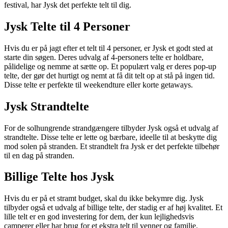
festival, har Jysk det perfekte telt til dig.
Jysk Telte til 4 Personer
Hvis du er på jagt efter et telt til 4 personer, er Jysk et godt sted at
starte din søgen. Deres udvalg af 4-personers telte er holdbare,
pålidelige og nemme at sætte op. Et populært valg er deres pop-up
telte, der gør det hurtigt og nemt at få dit telt op at stå på ingen tid.
Disse telte er perfekte til weekendture eller korte getaways.
Jysk Strandtelte
For de solhungrende strandgængere tilbyder Jysk også et udvalg af
strandtelte. Disse telte er lette og bærbare, ideelle til at beskytte dig
mod solen på stranden. Et strandtelt fra Jysk er det perfekte tilbehør
til en dag på stranden.
Billige Telte hos Jysk
Hvis du er på et stramt budget, skal du ikke bekymre dig. Jysk
tilbyder også et udvalg af billige telte, der stadig er af høj kvalitet. Et
lille telt er en god investering for dem, der kun lejlighedsvis
camperer eller har brug for et ekstra telt til venner og familie.