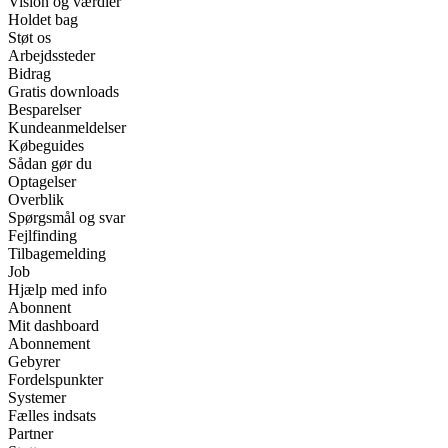
Vision og værdier
Holdet bag
Støt os
Arbejdssteder
Bidrag
Gratis downloads
Besparelser
Kundeanmeldelser
Købeguides
Sådan gør du
Optagelser
Overblik
Spørgsmål og svar
Fejlfinding
Tilbagemelding
Job
Hjælp med info
Abonnent
Mit dashboard
Abonnement
Gebyrer
Fordelspunkter
Systemer
Fælles indsats
Partner