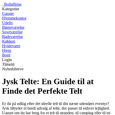
_
BoligBrise
Kategorier
Garage
Hjemmekontor
Udeliv
Børneværelse
Soveværelse
Badeværelse
Køkken
Hvidevarer
Hjem
Bord
Login
Tilmeld
Nyhedsbreve
Jysk Telte: En Guide til at
Finde det Perfekte Telt
Er du på udkig efter det ideelle telt til din næste udendørs eventyr?
Jysk tilbyder et bredt udvalg af telte, der passer til enhver lejlighed.
Uanset om du har brug for et telt til stranden, til camping eller til en