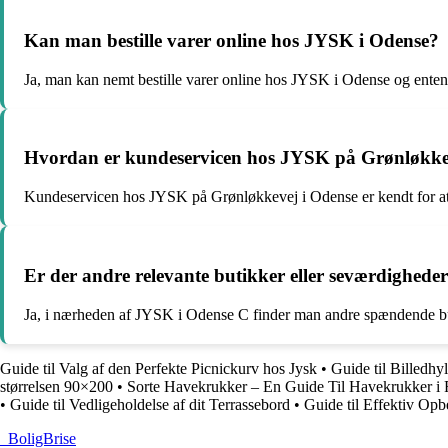
Kan man bestille varer online hos JYSK i Odense?
Ja, man kan nemt bestille varer online hos JYSK i Odense og enten 
Hvordan er kundeservicen hos JYSK på Grønløkke
Kundeservicen hos JYSK på Grønløkkevej i Odense er kendt for at
Er der andre relevante butikker eller seværdighed
Ja, i nærheden af JYSK i Odense C finder man andre spændende butik
Guide til Valg af den Perfekte Picnickurv hos Jysk
•
Guide til Billedh
størrelsen 90×200
•
Sorte Havekrukker – En Guide Til Havekrukker i 
•
Guide til Vedligeholdelse af dit Terrassebord
•
Guide til Effektiv Opb
_
BoligBrise