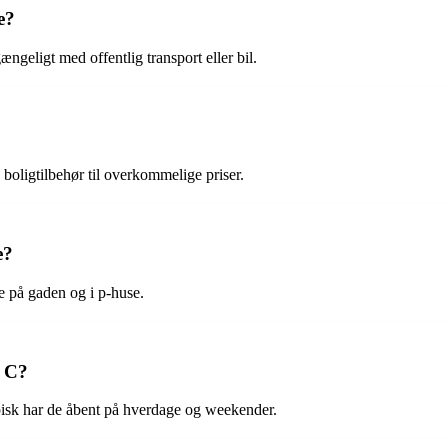
e?
ngeligt med offentlig transport eller bil.
boligtilbehør til overkommelige priser.
e?
e på gaden og i p-huse.
e C?
isk har de åbent på hverdage og weekender.