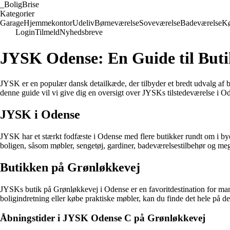
_
BoligBrise
Kategorier
Garage
Hjemmekontor
Udeliv
Børneværelse
Soveværelse
Badeværelse
K
Login
Tilmeld
Nyhedsbreve
JYSK Odense: En Guide til Buti
JYSK er en populær dansk detailkæde, der tilbyder et bredt udvalg af 
denne guide vil vi give dig en oversigt over JYSKs tilstedeværelse i 
JYSK i Odense
JYSK har et stærkt fodfæste i Odense med flere butikker rundt om i by
boligen, såsom møbler, sengetøj, gardiner, badeværelsestilbehør og me
Butikken på Grønløkkevej
JYSKs butik på Grønløkkevej i Odense er en favoritdestination for mang
boligindretning eller købe praktiske møbler, kan du finde det hele på d
Åbningstider i JYSK Odense C på Grønløkkevej