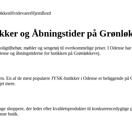
økken
Hvidevarer
Hjem
Bord
kker og Åbningstider på Grønlø
boligtilbehør, møbler og sengetøj til overkommelige priser. I Odense 
Odense og åbningstiderne for butikken på Grønløkkevej.
en. En af de mest populære JYSK-butikker i Odense er beliggende på Grø
get mere.
e shoppere, der leder efter kvalitetsprodukter til konkurrencedygtige p
enne butik.