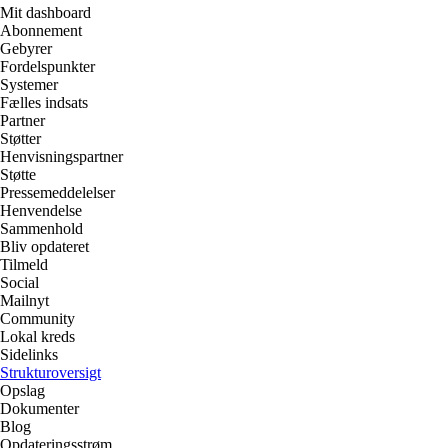
Mit dashboard
Abonnement
Gebyrer
Fordelspunkter
Systemer
Fælles indsats
Partner
Støtter
Henvisningspartner
Støtte
Pressemeddelelser
Henvendelse
Sammenhold
Bliv opdateret
Tilmeld
Social
Mailnyt
Community
Lokal kreds
Sidelinks
Strukturoversigt
Opslag
Dokumenter
Blog
Opdateringsstrøm