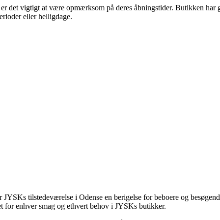
det vigtigt at være opmærksom på deres åbningstider. Butikken har gene
erioder eller helligdage.
JYSKs tilstedeværelse i Odense en berigelse for beboere og besøgende. 
et for enhver smag og ethvert behov i JYSKs butikker.