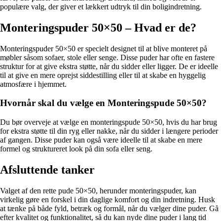
populære valg, der giver et lækkert udtryk til din boligindretning.
Monteringspuder 50×50 – Hvad er de?
Monteringspuder 50×50 er specielt designet til at blive monteret på
møbler såsom sofaer, stole eller senge. Disse puder har ofte en fastere
struktur for at give ekstra støtte, når du sidder eller ligger. De er ideelle
til at give en mere oprejst siddestilling eller til at skabe en hyggelig
atmosfære i hjemmet.
Hvornår skal du vælge en Monteringspude 50×50?
Du bør overveje at vælge en monteringspude 50×50, hvis du har brug
for ekstra støtte til din ryg eller nakke, når du sidder i længere perioder
af gangen. Disse puder kan også være ideelle til at skabe en mere
formel og struktureret look på din sofa eller seng.
Afsluttende tanker
Valget af den rette pude 50×50, herunder monteringspuder, kan
virkelig gøre en forskel i din daglige komfort og din indretning. Husk
at tænke på både fyld, betræk og formål, når du vælger dine puder. Gå
efter kvalitet og funktionalitet, så du kan nyde dine puder i lang tid