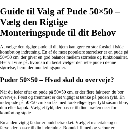
Guide til Valg af Pude 50×50 –
Vælg den Rigtige
Monteringspude til dit Behov
At vælge den rigtige pude til dit hjem kan gøre en stor forskel i både
komfort og indretning. En af de mest populære størrelser er en pude på
50×50 cm, der giver en god balance mellem størrelse og funktionalitet.
Her vil vi se på, hvordan du bedst vælger den rette pude i denne
størrelse, herunder monteringspuder.
Puder 50×50 – Hvad skal du overveje?
Når du leder efter en pude på 50×50 cm, er der flere faktorer, du bør
overveje. Først og fremmest er det vigtigt at tænke på puden fyld. En
inderpude på 50×50 cm kan fås med forskellige typer fyld såsom fibre,
dun eller kapok. Vælg et fyld, der passer til dine præferencer for
komfort og støtte.
En anden vigtig faktor er pudebetrækket. Vælg et materiale og en
farve, der passer til din indretning. Bomuld, linned og velour er