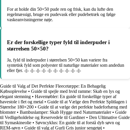
For at holde din 50×50 pude ren og frisk, kan du lufte den
regelmæssigt, bruge en pudevask eller pudebetræk og følge
vaskeanvisningerne nøje.
Er der forskellige typer fyld til inderpuder i
størrelsen 50×50?
Ja, fyld til inderpuder i størrelsen 50×50 kan variere fra
syntetisk fyld som polyester til naturlige materialer som andedun
eller fjer. -||- -||- -||- -||- -||- -||- -||- -||- -||- -||-
Guide til Valg af Det Perfekte Fleecetæppe: En Behagelig
Købsoplevelse
•
Guide til spejle med hvid ramme: Skab en lys og
elegant stemning
•
Havemøbler: En guide til forskellige typer af
havestole i flet og metal
•
Guide til at Vælge den Perfekte Splitlagen i
Størrelse 180×200
•
Guide til at vælge det perfekte badeforhæng med
blomster
•
Bambuslamper: Skab Hygge med Naturmaterialer
•
Guide
til Vedligeholdelse og Reservedele til Gardiner
•
Den Ultimative Guide
til Symaskineolie
•
Søvncyklus: En guide til at forstå dyb søvn og
REM-søvn
•
Guide til valg af Gurli Gris junior sengetøj
•