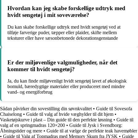
Hvordan kan jeg skabe forskellige udtryk med
hvidt sengetøj i mit soveværelse?
Du kan skabe forskellige udtryk med hvidt sengetøj ved at
tilføje farverige puder, tæpper eller plaider, skifte mellem
teksturer eller have sæsonbetonede dekorationsgenstande
Er der miljøvenlige valgmuligheder, når det
kommer til hvidt sengetøj?
Ja, du kan finde miljøvenligt hvidt sengetøj lavet af økologisk
bomuld, bæredygtige materialer eller produceret med mindre
vand- og energiforbrug
Sådan påvirker din sovestilling din søvnkvalitet
•
Guide til Sovesofa
Chaiselong
•
Guide til valg af hvide væghylder til dit hjem
•
Vasketøjskurve i plast – Din guide til den perfekte løsning
•
Guide til
valg af en springmadras 120×200
•
Guide til Jysk i Svendborg:
Åbningstider og mere
•
Guide til at vælge de perfekte teak havemøbler
•
Guide til Valg af Topmadras med Memory Skum fra JYSK
•
Guide