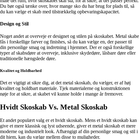
måle det rum, hvor skoskabet skal stå, for at sikre, at det passer perfekt.
Du bør også tænke over, hvor mange sko du har brug for plads til, så
du kan vælge et skab med tilstrækkelig opbevaringskapacitet.
Design og Stil
Noget andet at overveje er designet og stilen på skoskabet. Metal skabe
fås i forskellige farver og finishes, så du kan vælge en, der passer til
din personlige smag og indretning i hjemmet. Der er også forskellige
typer af skabsdøre at overveje, inklusive skydedøre, låsbare døre eller
traditionelle hængslede døre.
Kvalitet og Holdbarhed
Det er vigtigt at sikre dig, at det metal skoskab, du vælger, er af høj
kvalitet og holdbart materiale. Tjek materialerne og konstruktionen
nøje for at sikre, at skabet vil kunne holde i mange år fremover.
Hvidt Skoskab Vs. Metal Skoskab
Et andet populært valg er et hvidt skoskab. Mens et hvidt skoskab kan
give et mere klassisk og lyst udseende, giver et metal skoskab et mere
moderne og industrielt look. Afhængigt af din personlige smag og stil i
dit hjem, kan du vælge mellem disse to muligheder.