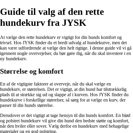
Guide til valg af den rette
hundekurv fra JYSK
At vælge den rette hundekurv er vigtigt for din hunds komfort og
trivsel. Hos JYSK finder du et bredt udvalg af hundekurve, men det
kan være udfordrende at vælge den helt rigtige. I denne guide vil vi gå
igennem nogle overvejelser, du bør gøre dig, når du skal investere i en
ny hundekurv.
Størrelse og komfort
En af de vigtigste faktorer at overveje, når du skal vælge en
hundekurv, er størrelsen. Det er vigtigt, at din hund har tilstrækkelig
plads til at strække sig ud og slappe af i kurven. Hos JYSK finder du
hundekurve i forskellige størrelser, så sørg for at vælge en kurv, der
passer til din hunds størrelse.
Derudover er det vigtigt at tage hensyn til din hunds komfort. En blød
og polstret hundekurv vil give din hund den bedste støtte og komfort,
når den hviler eller sover. Vælg derfor en hundekurv med behagelige
materialer og en god polstring.