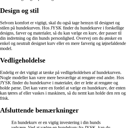
Design og stil
Selvom komfort er vigtigt, skal du også tage hensyn til designet og
stilen på hundekurven. Hos JYSK finder du hundekurve i forskellige
designs, farver og materialer, så du kan vælge en kurv, der passer til
din indretning og din hunds personlighed. Overvej om du ønsker en
enkel og neutralt designet kurv eller en mere farverig og iøjnefaldende
model.
Vedligeholdelse
Endelig er det vigtigt at tænke på vedligeholdelsen af hundekurven.
Nogle modeller kan være mere besværlige at rengøre end andre. Hos
JYSK finder du hundekurve i materialer, der er lette at rengøre og
holde pæne. Det kan være en fordel at vælge en hundekurv, der enten
kan tørres af eller vaskes i maskinen, så du nemt kan holde den ren og
frisk.
Afsluttende bemærkninger
En hundekurv er en vigtig investering i din hunds
velvære. Ved at vælge en hundekurv fra JYSK, kan du