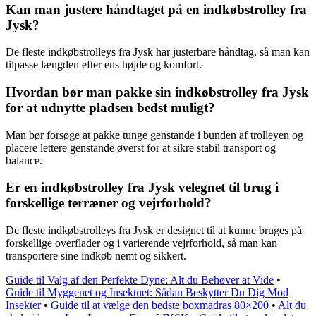
Kan man justere håndtaget på en indkøbstrolley fra
Jysk?
De fleste indkøbstrolleys fra Jysk har justerbare håndtag, så man kan
tilpasse længden efter ens højde og komfort.
Hvordan bør man pakke sin indkøbstrolley fra Jysk
for at udnytte pladsen bedst muligt?
Man bør forsøge at pakke tunge genstande i bunden af trolleyen og
placere lettere genstande øverst for at sikre stabil transport og
balance.
Er en indkøbstrolley fra Jysk velegnet til brug i
forskellige terræner og vejrforhold?
De fleste indkøbstrolleys fra Jysk er designet til at kunne bruges på
forskellige overflader og i varierende vejrforhold, så man kan
transportere sine indkøb nemt og sikkert.
Guide til Valg af den Perfekte Dyne: Alt du Behøver at Vide
•
Guide til Myggenet og Insektnet: Sådan Beskytter Du Dig Mod
Insekter
•
Guide til at vælge den bedste boxmadras 80×200
•
Alt du