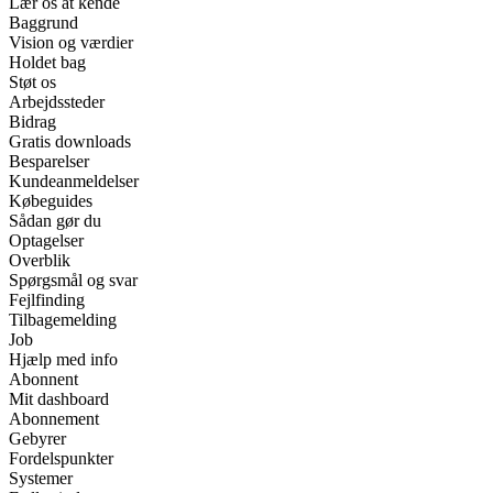
Lær os at kende
Baggrund
Vision og værdier
Holdet bag
Støt os
Arbejdssteder
Bidrag
Gratis downloads
Besparelser
Kundeanmeldelser
Købeguides
Sådan gør du
Optagelser
Overblik
Spørgsmål og svar
Fejlfinding
Tilbagemelding
Job
Hjælp med info
Abonnent
Mit dashboard
Abonnement
Gebyrer
Fordelspunkter
Systemer