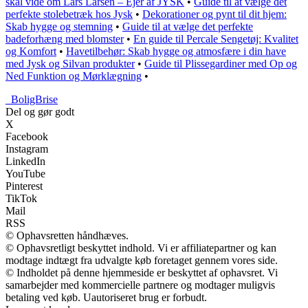
skal vide om Lars Larsen – Ejer af JYSK
•
Guide til at vælge det
perfekte stolebetræk hos Jysk
•
Dekorationer og pynt til dit hjem:
Skab hygge og stemning
•
Guide til at vælge det perfekte
badeforhæng med blomster
•
En guide til Percale Sengetøj: Kvalitet
og Komfort
•
Havetilbehør: Skab hygge og atmosfære i din have
med Jysk og Silvan produkter
•
Guide til Plissegardiner med Op og
Ned Funktion og Mørklægning
•
_
BoligBrise
Del og gør godt
X
Facebook
Instagram
LinkedIn
YouTube
Pinterest
TikTok
Mail
RSS
© Ophavsretten håndhæves.
© Ophavsretligt beskyttet indhold. Vi er affiliatepartner og kan
modtage indtægt fra udvalgte køb foretaget gennem vores side.
© Indholdet på denne hjemmeside er beskyttet af ophavsret. Vi
samarbejder med kommercielle partnere og modtager muligvis
betaling ved køb. Uautoriseret brug er forbudt.