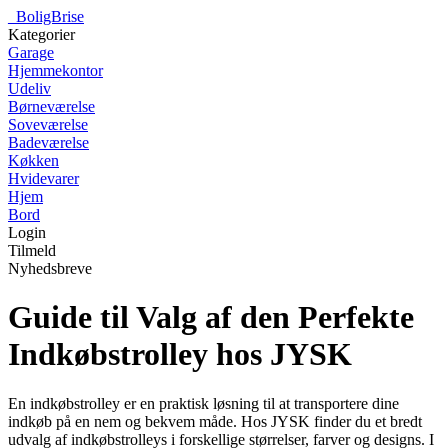
_
BoligBrise
Kategorier
Garage
Hjemmekontor
Udeliv
Børneværelse
Soveværelse
Badeværelse
Køkken
Hvidevarer
Hjem
Bord
Login
Tilmeld
Nyhedsbreve
Guide til Valg af den Perfekte
Indkøbstrolley hos JYSK
En indkøbstrolley er en praktisk løsning til at transportere dine
indkøb på en nem og bekvem måde. Hos JYSK finder du et bredt
udvalg af indkøbstrolleys i forskellige størrelser, farver og designs. I