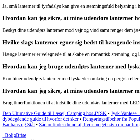
Ja, små lanterner til fyrfadslys kan give en stemningsfuld belysning i h
Hvordan kan jeg sikre, at mine udendørs lanterner h
Beskyt dine udendørs lanterner mod vejr og vind samt rengør dem jævnl
Hvilke slags lanterner egner sig bedst til hængende ins
Hænge lanterner er velegnede til at skabe en romantisk stemning, og l
Hvordan kan jeg bruge udendørs lanterner med lysk
Kombiner udendørs lanterner med lyskæder omkring en pergola eller tr
Hvordan kan jeg sikre, at mine udendørs lanterner m
Brug timerfunktionen til at indstille dine udendørs lanterner med LED
Den Ultimative Guide til Læsejl Camping hos JYSK
•
Jysk Vanløse –
dybdegående guide til hvorfor det sker
•
Rengøringstilbehør fra Popu
Bauhaus og Stål
•
Sådan finder du ud af, hvor meget søvn du har brug
_
BoligBrise