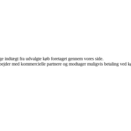
age indtægt fra udvalgte køb foretaget gennem vores side.
bejder med kommercielle partnere og modtager muligvis betaling ved kø