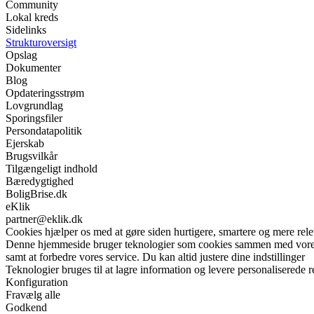
Community
Lokal kreds
Sidelinks
Strukturoversigt
Opslag
Dokumenter
Blog
Opdateringsstrøm
Lovgrundlag
Sporingsfiler
Persondatapolitik
Ejerskab
Brugsvilkår
Tilgængeligt indhold
Bæredygtighed
BoligBrise.dk
eKlik
partner@eklik.dk
Cookies hjælper os med at gøre siden hurtigere, smartere og mere rele
Denne hjemmeside bruger teknologier som cookies sammen med vores sam
samt at forbedre vores service. Du kan altid justere dine indstillinger
Teknologier bruges til at lagre information og levere personaliserede r
Konfiguration
Fravælg alle
Godkend