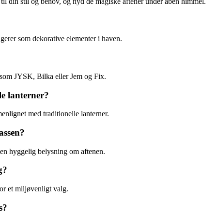
r til din stil og behov, og nyd de magiske aftener under åben himmel.
ngerer som dekorative elementer i haven.
 som JYSK, Bilka eller Jem og Fix.
le lanterner?
nlignet med traditionelle lanterner.
rassen?
 en hyggelig belysning om aftenen.
g?
or et miljøvenligt valg.
s?