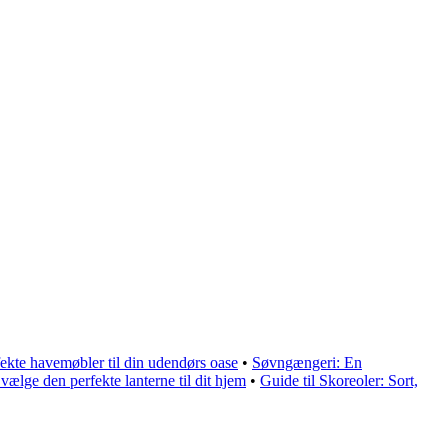
rfekte havemøbler til din udendørs oase
•
Søvngængeri: En
 vælge den perfekte lanterne til dit hjem
•
Guide til Skoreoler: Sort,