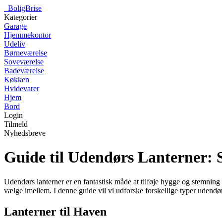
_
BoligBrise
Kategorier
Garage
Hjemmekontor
Udeliv
Børneværelse
Soveværelse
Badeværelse
Køkken
Hvidevarer
Hjem
Bord
Login
Tilmeld
Nyhedsbreve
Guide til Udendørs Lanterner: 
Udendørs lanterner er en fantastisk måde at tilføje hygge og stemning ti
vælge imellem. I denne guide vil vi udforske forskellige typer udendør
Lanterner til Haven