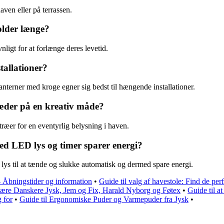
aven eller på terrassen.
older længe?
igt for at forlænge deres levetid.
tallationer?
anterner med kroge egner sig bedst til hængende installationer.
æder på en kreativ måde?
æer for en eventyrlig belysning i haven.
ed LED lys og timer sparer energi?
 lys til at tænde og slukke automatisk og dermed spare energi.
 Åbningstider og information
•
Guide til valg af havestole: Find de pe
lære Danskere Jysk, Jem og Fix, Harald Nyborg og Føtex
•
Guide til at
 for
•
Guide til Ergonomiske Puder og Varmepuder fra Jysk
•