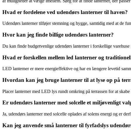
af muligheder at vælge imellem. Sørg for at finde lanterner, der passe
Hvad er fordelene ved udendørs lanterner til haven?
Udendørs lanterner tilføjer stemning og hygge, samtidig med at de fu
Hvor kan jeg finde billige udendørs lanterner?
Du kan finde budgetvenlige udendørs lanterner i forskellige varehuse
Hvad er forskellen mellem led lanterner og traditionel
LED lanterner er mere energieffektive og har en længere levetid samme
Hvordan kan jeg bruge lanterner til at lyse op på ter
Placer lanterner med LED lys rundt omkring på terrassen for at skabe
Er udendørs lanterner med solcelle et miljøvenligt val
Ja, udendørs lanterner med solcelle oplades af solens energi og er derf
Kan jeg anvende små lanterner til fyrfadslys udendør