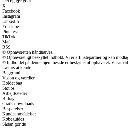
Del og gør godt
X
Facebook
Instagram
LinkedIn
YouTube
Pinterest
TikTok
Mail
RSS
© Ophavsretten håndhæves.
© Ophavsretligt beskyttet indhold. Vi er affiliatepartner og kan modt
© Indholdet på denne hjemmeside er beskyttet af ophavsret. Vi samar
Lær os at kende
Baggrund
Vision og værdier
Holdet bag
Støt os
Arbejdssteder
Bidrag
Gratis downloads
Besparelser
Kundeanmeldelser
Købeguides
Sådan gør du