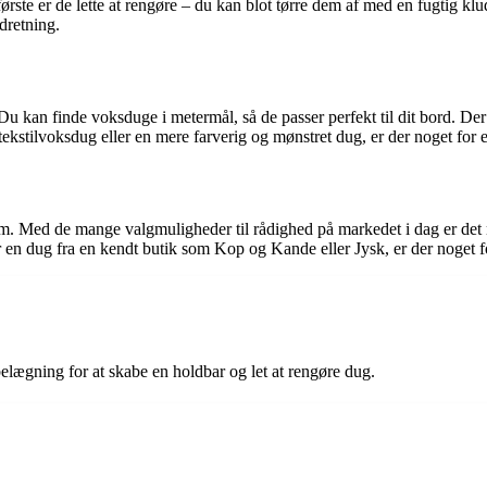
 første er de lette at rengøre – du kan blot tørre dem af med en fugtig kl
dretning.
Du kan finde voksduge i metermål, så de passer perfekt til dit bord. Der
tekstilvoksdug eller en mere farverig og mønstret dug, er der noget for
 hjem. Med de mange valgmuligheder til rådighed på markedet i dag er det
ler en dug fra en kendt butik som Kop og Kande eller Jysk, er der noge
elægning for at skabe en holdbar og let at rengøre dug.