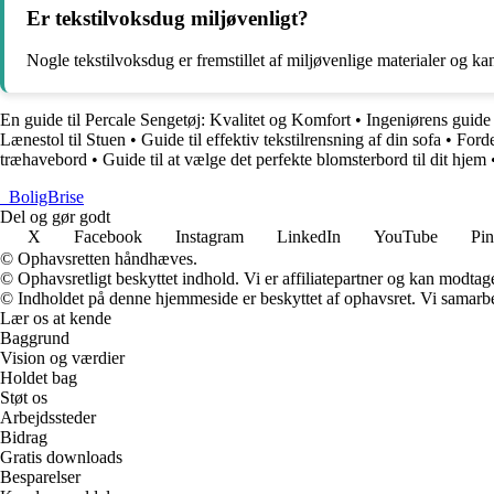
Er tekstilvoksdug miljøvenligt?
Nogle tekstilvoksdug er fremstillet af miljøvenlige materialer og ka
En guide til Percale Sengetøj: Kvalitet og Komfort
•
Ingeniørens guide 
Lænestol til Stuen
•
Guide til effektiv tekstilrensning af din sofa
•
Forde
træhavebord
•
Guide til at vælge det perfekte blomsterbord til dit hjem
_
BoligBrise
Del og gør godt
X
Facebook
Instagram
LinkedIn
YouTube
Pin
© Ophavsretten håndhæves.
© Ophavsretligt beskyttet indhold. Vi er affiliatepartner og kan modtag
© Indholdet på denne hjemmeside er beskyttet af ophavsret. Vi samarbe
Lær os at kende
Baggrund
Vision og værdier
Holdet bag
Støt os
Arbejdssteder
Bidrag
Gratis downloads
Besparelser