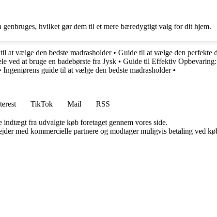
n genbruges, hvilket gør dem til et mere bæredygtigt valg for dit hjem.
til at vælge den bedste madrasholder
•
Guide til at vælge den perfekte d
le ved at bruge en badebørste fra Jysk
•
Guide til Effektiv Opbevaring:
•
Ingeniørens guide til at vælge den bedste madrasholder
•
terest
TikTok
Mail
RSS
e indtægt fra udvalgte køb foretaget gennem vores side.
jder med kommercielle partnere og modtager muligvis betaling ved køb.