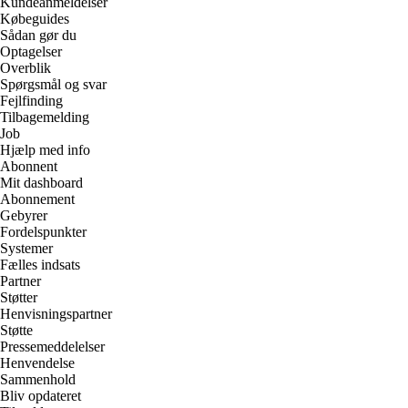
Kundeanmeldelser
Købeguides
Sådan gør du
Optagelser
Overblik
Spørgsmål og svar
Fejlfinding
Tilbagemelding
Job
Hjælp med info
Abonnent
Mit dashboard
Abonnement
Gebyrer
Fordelspunkter
Systemer
Fælles indsats
Partner
Støtter
Henvisningspartner
Støtte
Pressemeddelelser
Henvendelse
Sammenhold
Bliv opdateret