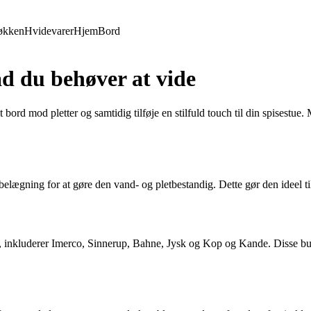
økken
Hvidevarer
Hjem
Bord
ad du behøver at vide
t bord mod pletter og samtidig tilføje en stilfuld touch til din spisestue
elægning for at gøre den vand- og pletbestandig. Dette gør den ideel til
 inkluderer Imerco, Sinnerup, Bahne, Jysk og Kop og Kande. Disse butik