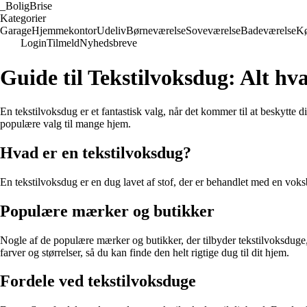
_
BoligBrise
Kategorier
Garage
Hjemmekontor
Udeliv
Børneværelse
Soveværelse
Badeværelse
K
Login
Tilmeld
Nyhedsbreve
Guide til Tekstilvoksdug: Alt hv
En tekstilvoksdug er et fantastisk valg, når det kommer til at beskytte di
populære valg til mange hjem.
Hvad er en tekstilvoksdug?
En tekstilvoksdug er en dug lavet af stof, der er behandlet med en voksb
Populære mærker og butikker
Nogle af de populære mærker og butikker, der tilbyder tekstilvoksduge,
farver og størrelser, så du kan finde den helt rigtige dug til dit hjem.
Fordele ved tekstilvoksduge