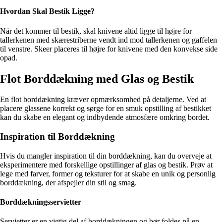
Hvordan Skal Bestik Ligge?
Når det kommer til bestik, skal knivene altid ligge til højre for
tallerkenen med skærestriberne vendt ind mod tallerkenen og gaffelen
til venstre. Skeer placeres til højre for knivene med den konvekse side
opad.
Flot Borddækning med Glas og Bestik
En flot borddækning kræver opmærksomhed på detaljerne. Ved at
placere glassene korrekt og sørge for en smuk opstilling af bestikket
kan du skabe en elegant og indbydende atmosfære omkring bordet.
Inspiration til Borddækning
Hvis du mangler inspiration til din borddækning, kan du overveje at
eksperimentere med forskellige opstillinger af glas og bestik. Prøv at
lege med farver, former og teksturer for at skabe en unik og personlig
borddækning, der afspejler din stil og smag.
Borddækningsservietter
Servietter er en vigtig del af borddækningen og bør foldes på en