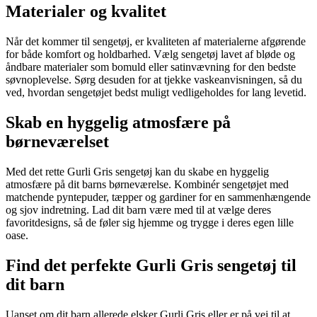
Materialer og kvalitet
Når det kommer til sengetøj, er kvaliteten af materialerne afgørende
for både komfort og holdbarhed. Vælg sengetøj lavet af bløde og
åndbare materialer som bomuld eller satinvævning for den bedste
søvnoplevelse. Sørg desuden for at tjekke vaskeanvisningen, så du
ved, hvordan sengetøjet bedst muligt vedligeholdes for lang levetid.
Skab en hyggelig atmosfære på
børneværelset
Med det rette Gurli Gris sengetøj kan du skabe en hyggelig
atmosfære på dit barns børneværelse. Kombinér sengetøjet med
matchende pyntepuder, tæpper og gardiner for en sammenhængende
og sjov indretning. Lad dit barn være med til at vælge deres
favoritdesigns, så de føler sig hjemme og trygge i deres egen lille
oase.
Find det perfekte Gurli Gris sengetøj til
dit barn
Uanset om dit barn allerede elsker Gurli Gris eller er på vej til at