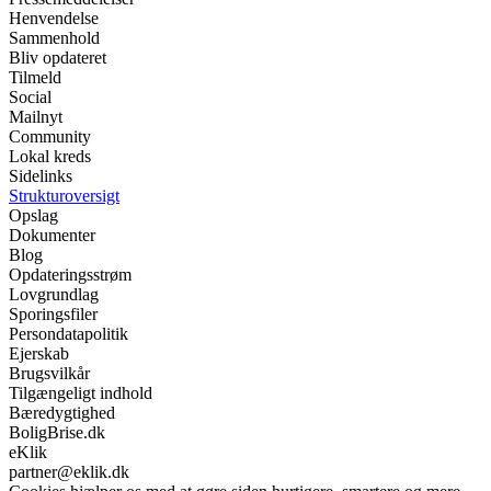
Henvendelse
Sammenhold
Bliv opdateret
Tilmeld
Social
Mailnyt
Community
Lokal kreds
Sidelinks
Strukturoversigt
Opslag
Dokumenter
Blog
Opdateringsstrøm
Lovgrundlag
Sporingsfiler
Persondatapolitik
Ejerskab
Brugsvilkår
Tilgængeligt indhold
Bæredygtighed
BoligBrise.dk
eKlik
partner@eklik.dk