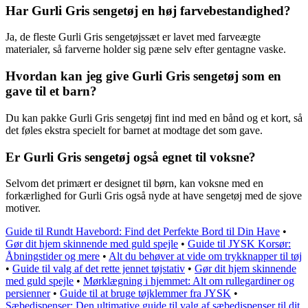
Har Gurli Gris sengetøj en høj farvebestandighed?
Ja, de fleste Gurli Gris sengetøjssæt er lavet med farveægte
materialer, så farverne holder sig pæne selv efter gentagne vaske.
Hvordan kan jeg give Gurli Gris sengetøj som en
gave til et barn?
Du kan pakke Gurli Gris sengetøj fint ind med en bånd og et kort, så
det føles ekstra specielt for barnet at modtage det som gave.
Er Gurli Gris sengetøj også egnet til voksne?
Selvom det primært er designet til børn, kan voksne med en
forkærlighed for Gurli Gris også nyde at have sengetøj med de sjove
motiver.
Guide til Rundt Havebord: Find det Perfekte Bord til Din Have
•
Gør dit hjem skinnende med guld spejle
•
Guide til JYSK Korsør:
Åbningstider og mere
•
Alt du behøver at vide om trykknapper til tøj
•
Guide til valg af det rette jennet tøjstativ
•
Gør dit hjem skinnende
med guld spejle
•
Mørklægning i hjemmet: Alt om rullegardiner og
persienner
•
Guide til at bruge tøjklemmer fra JYSK
•
Sæbedispenser: Den ultimative guide til valg af sæbedispenser til dit