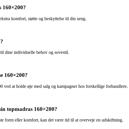
as 160×200?
stra komfort, støtte og beskyttelse til din seng.
0?
l dine individuelle behov og sovestil.
lse 160×200?
200 ved at holde øje med salg og kampagner hos forskellige forhandlere.
e min topmadras 160×200?
form eller komfort, kan det være tid til at overveje en udskiftning.