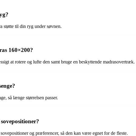
ryg?
 støtte til din ryg under søvnen.
dras 160×200?
igt at rotere og lufte den samt bruge en beskyttende madrasovertræk.
senge?
ge, så længe størrelsen passer.
e sovepositioner?
ovepositioner og præferencer, så den kan være egnet for de fleste.