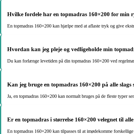
Hvilke fordele har en topmadras 160×200 for min 
En topmadras 160×200 kan hjælpe med at aflaste tryk og give ekstra
Hvordan kan jeg pleje og vedligeholde min topma
Du kan forlænge levetiden på din topmadras 160×200 ved regelmæss
Kan jeg bruge en topmadras 160×200 på alle slags 
Ja, en topmadras 160×200 kan normalt bruges på de fleste typer sen
Er en topmadras i størrelse 160×200 velegnet til all
En topmadras 160×200 kan tilpasses til at imødekomme forskellige s