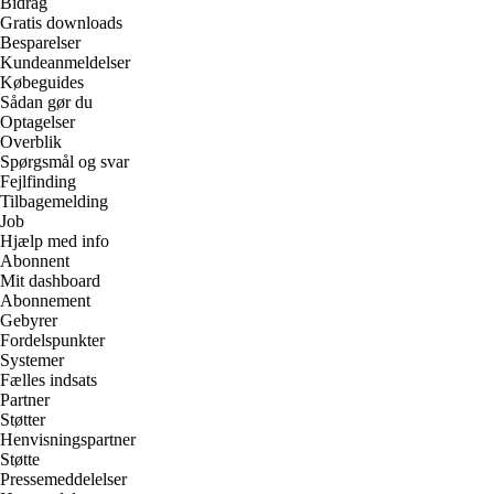
Bidrag
Gratis downloads
Besparelser
Kundeanmeldelser
Købeguides
Sådan gør du
Optagelser
Overblik
Spørgsmål og svar
Fejlfinding
Tilbagemelding
Job
Hjælp med info
Abonnent
Mit dashboard
Abonnement
Gebyrer
Fordelspunkter
Systemer
Fælles indsats
Partner
Støtter
Henvisningspartner
Støtte
Pressemeddelelser