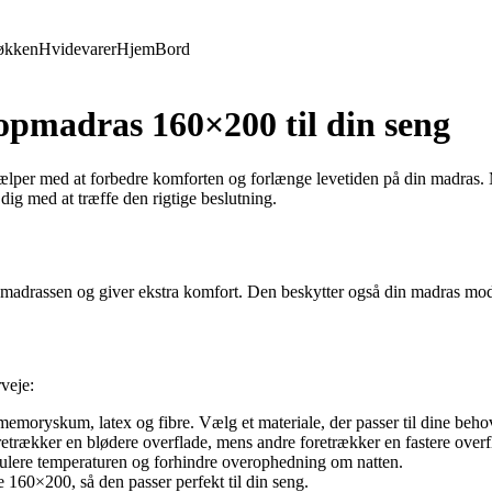
økken
Hvidevarer
Hjem
Bord
topmadras 160×200 til din seng
jælper med at forbedre komforten og forlænge levetiden på din madras
 dig med at træffe den rigtige beslutning.
madrassen og giver ekstra komfort. Den beskytter også din madras mod s
veje:
memoryskum, latex og fibre. Vælg et materiale, der passer til dine beho
trækker en blødere overflade, mens andre foretrækker en fastere overfl
egulere temperaturen og forhindre overophedning om natten.
 160×200, så den passer perfekt til din seng.