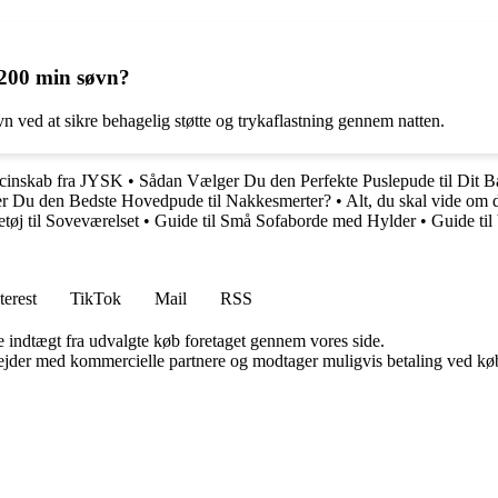
×200 min søvn?
vn ved at sikre behagelig støtte og trykaflastning gennem natten.
icinskab fra JYSK
•
Sådan Vælger Du den Perfekte Puslepude til Dit B
 Du den Bedste Hovedpude til Nakkesmerter?
•
Alt, du skal vide om
tøj til Soveværelset
•
Guide til Små Sofaborde med Hylder
•
Guide til
terest
TikTok
Mail
RSS
e indtægt fra udvalgte køb foretaget gennem vores side.
jder med kommercielle partnere og modtager muligvis betaling ved køb.