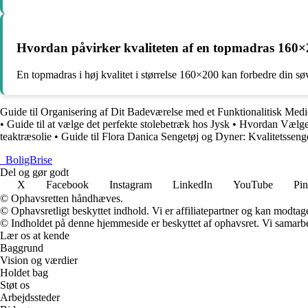
Hvordan påvirker kvaliteten af en topmadras 160
En topmadras i høj kvalitet i størrelse 160×200 kan forbedre din sø
Guide til Organisering af Dit Badeværelse med et Funktionalitisk Med
•
Guide til at vælge det perfekte stolebetræk hos Jysk
•
Hvordan Vælger
teaktræsolie
•
Guide til Flora Danica Sengetøj og Dyner: Kvalitetssenge
_
BoligBrise
Del og gør godt
X
Facebook
Instagram
LinkedIn
YouTube
Pin
© Ophavsretten håndhæves.
© Ophavsretligt beskyttet indhold. Vi er affiliatepartner og kan modtag
© Indholdet på denne hjemmeside er beskyttet af ophavsret. Vi samarbe
Lær os at kende
Baggrund
Vision og værdier
Holdet bag
Støt os
Arbejdssteder