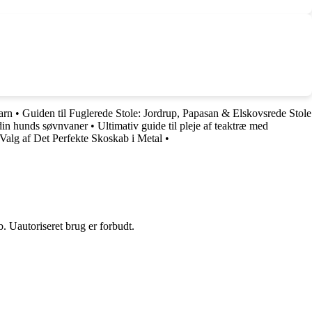
arn
•
Guiden til Fuglerede Stole: Jordrup, Papasan & Elskovsrede Stole
 din hunds søvnvaner
•
Ultimativ guide til pleje af teaktræ med
 Valg af Det Perfekte Skoskab i Metal
•
 Uautoriseret brug er forbudt.