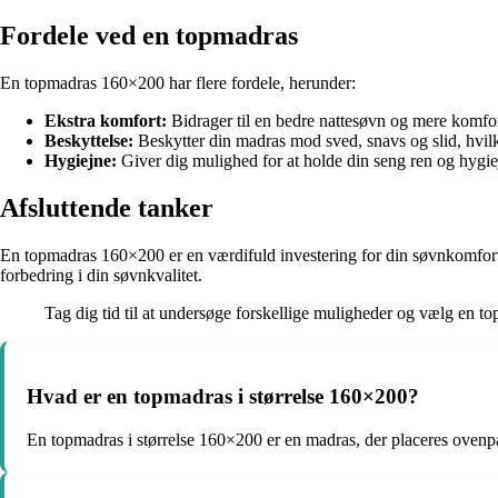
Fordele ved en topmadras
En topmadras 160×200 har flere fordele, herunder:
Ekstra komfort:
Bidrager til en bedre nattesøvn og mere komfor
Beskyttelse:
Beskytter din madras mod sved, snavs og slid, hvilk
Hygiejne:
Giver dig mulighed for at holde din seng ren og hygie
Afsluttende tanker
En topmadras 160×200 er en værdifuld investering for din søvnkomfort
forbedring i din søvnkvalitet.
Tag dig tid til at undersøge forskellige muligheder og vælg en top
Hvad er en topmadras i størrelse 160×200?
En topmadras i størrelse 160×200 er en madras, der placeres ovenpå