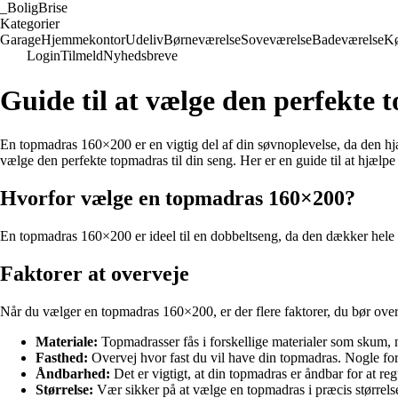
_
BoligBrise
Kategorier
Garage
Hjemmekontor
Udeliv
Børneværelse
Soveværelse
Badeværelse
K
Login
Tilmeld
Nyhedsbreve
Guide til at vælge den perfekte 
En topmadras 160×200 er en vigtig del af din søvnoplevelse, da den h
vælge den perfekte topmadras til din seng. Her er en guide til at hjælpe
Hvorfor vælge en topmadras 160×200?
En topmadras 160×200 er ideel til en dobbeltseng, da den dækker hele 
Faktorer at overveje
Når du vælger en topmadras 160×200, er der flere faktorer, du bør over
Materiale:
Topmadrasser fås i forskellige materialer som skum, 
Fasthed:
Overvej hvor fast du vil have din topmadras. Nogle fore
Åndbarhed:
Det er vigtigt, at din topmadras er åndbar for at r
Størrelse:
Vær sikker på at vælge en topmadras i præcis størrelse