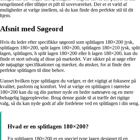
sengelinned eller tilføjer et pift til soveværelset. Der er et væld af
muligheder at vælge imellem, så du kan finde den perfekte stil til dit
hjem.
Afsnit med Søgeord
Hvis du leder efter specifikke søgeord som splitlagen 180×200 jysk,
splitlagen 180×200, split lagen 180×200, splitlagen 180×210 jysk, split
lagen, splitlagen, h split lagen 180×200 eller h lagen 180×200, kan du
finde et stort udvalg af disse på markedet. Vær sikker på at søge efter
de nøjagtige specifikationer og mærker, du ønsker, for at finde den
perfekte splitlagen til dine behov.
Uanset hvilken type splitlagen du vælger, er det vigtigt at fokusere på
kvalitet, pasform og komfort. Ved at vælge en splitlagen i størrelse
180×200 kan du og din partner nyde en bedre nattesøvn og en mere
behagelig liggeoplevelse. Brug denne guide til at træffe det rigtige
valg, så du kan nyde godt af alle fordelene ved en splitlagen i din seng.
Hvad er en splitlagen 180×200?
En splitlagen 180×200 er en speciel type lagen designet til en