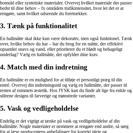
bomuld eller syntetiske materialer. Overvej hvilket materiale der passer
bedst til dine behov – fx områdets trafikintensitet, hvor let det er at
rengøre, samt hvilket udseende du foretrækker.
3. Tænk på funktionalitet
En hallmåtte skal ikke kun være dekorativ, men også funktionel. Tænk
over, hvilke behov du har – har du brug for en måtte, der effektivt
opsamler snavs og vand, eller prioriterer du et blødt og behageligt
underlag? Vælg en hallmåtte, der opfylder dine krav.
4. Match med din indretning
En hallmåtte er en mulighed for at tilføje et personligt præg til din
entré. Overvej din indretningsstil og vælg en hallmåtte, der passer til
resten af rummets æstetik. Hos JYSK kan du finde alt lige fra enkle og
stilrene designs til farverige og mønstrede varianter.
5. Vask og vedligeholdelse
Endelig er det vigtigt at tænke på vask og vedligeholdelse af din
hallmåtte. Nogle materialer er nemmere at rengøre end andre, så sørg
for at læse producentens anbefalinger for korrekt pleje og