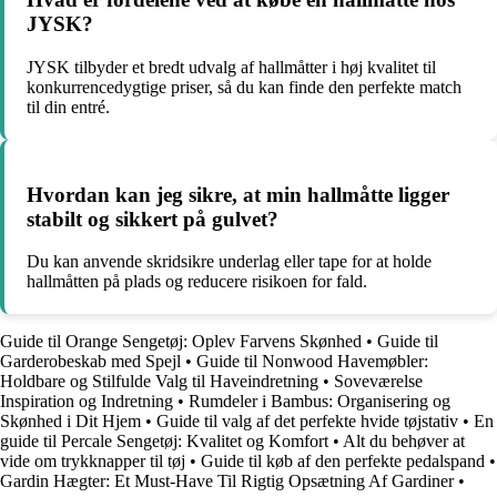
JYSK?
JYSK tilbyder et bredt udvalg af hallmåtter i høj kvalitet til
konkurrencedygtige priser, så du kan finde den perfekte match
til din entré.
Hvordan kan jeg sikre, at min hallmåtte ligger
stabilt og sikkert på gulvet?
Du kan anvende skridsikre underlag eller tape for at holde
hallmåtten på plads og reducere risikoen for fald.
Guide til Orange Sengetøj: Oplev Farvens Skønhed
•
Guide til
Garderobeskab med Spejl
•
Guide til Nonwood Havemøbler:
Holdbare og Stilfulde Valg til Haveindretning
•
Soveværelse
Inspiration og Indretning
•
Rumdeler i Bambus: Organisering og
Skønhed i Dit Hjem
•
Guide til valg af det perfekte hvide tøjstativ
•
En
guide til Percale Sengetøj: Kvalitet og Komfort
•
Alt du behøver at
vide om trykknapper til tøj
•
Guide til køb af den perfekte pedalspand
•
Gardin Hægter: Et Must-Have Til Rigtig Opsætning Af Gardiner
•