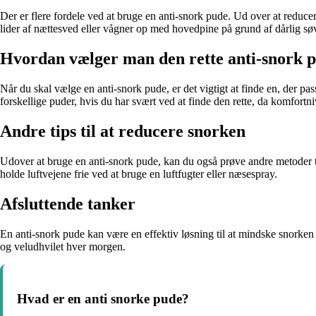
Der er flere fordele ved at bruge en anti-snork pude. Ud over at redu
lider af nættesved eller vågner op med hovedpine på grund af dårlig sø
Hvordan vælger man den rette anti-snork 
Når du skal vælge en anti-snork pude, er det vigtigt at finde en, der pa
forskellige puder, hvis du har svært ved at finde den rette, da komfortniv
Andre tips til at reducere snorken
Udover at bruge en anti-snork pude, kan du også prøve andre metoder t
holde luftvejene frie ved at bruge en luftfugter eller næsespray.
Afsluttende tanker
En anti-snork pude kan være en effektiv løsning til at mindske snorke
og veludhvilet hver morgen.
Hvad er en anti snorke pude?