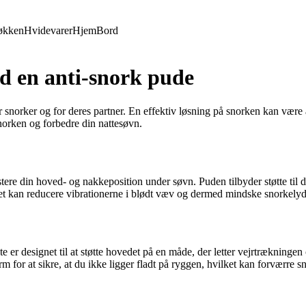
økken
Hvidevarer
Hjem
Bord
d en anti-snork pude
 snorker og for deres partner. En effektiv løsning på snorken kan være 
norken og forbedre din nattesøvn.
ustere din hoved- og nakkeposition under søvn. Puden tilbyder støtte til
ket kan reducere vibrationerne i blødt væv og dermed mindske snorkelyd
te er designet til at støtte hovedet på en måde, der letter vejrtrækning
rm for at sikre, at du ikke ligger fladt på ryggen, hvilket kan forværre s