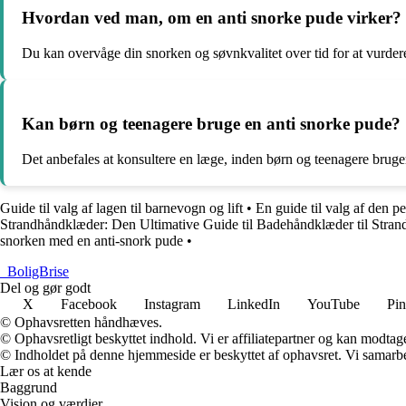
Hvordan ved man, om en anti snorke pude virker?
Du kan overvåge din snorken og søvnkvalitet over tid for at vurdere
Kan børn og teenagere bruge en anti snorke pude?
Det anbefales at konsultere en læge, inden børn og teenagere bruger 
Guide til valg af lagen til barnevogn og lift
•
En guide til valg af den p
Strandhåndklæder: Den Ultimative Guide til Badehåndklæder til Stran
snorken med en anti-snork pude
•
_
BoligBrise
Del og gør godt
X
Facebook
Instagram
LinkedIn
YouTube
Pin
© Ophavsretten håndhæves.
© Ophavsretligt beskyttet indhold. Vi er affiliatepartner og kan modtag
© Indholdet på denne hjemmeside er beskyttet af ophavsret. Vi samarbe
Lær os at kende
Baggrund
Vision og værdier