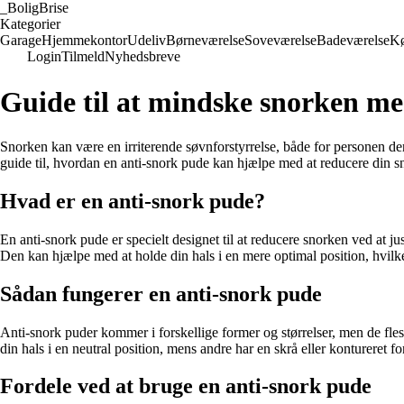
_
BoligBrise
Kategorier
Garage
Hjemmekontor
Udeliv
Børneværelse
Soveværelse
Badeværelse
K
Login
Tilmeld
Nyhedsbreve
Guide til at mindske snorken me
Snorken kan være en irriterende søvnforstyrrelse, både for personen der
guide til, hvordan en anti-snork pude kan hjælpe med at reducere din s
Hvad er en anti-snork pude?
En anti-snork pude er specielt designet til at reducere snorken ved at j
Den kan hjælpe med at holde din hals i en mere optimal position, hvil
Sådan fungerer en anti-snork pude
Anti-snork puder kommer i forskellige former og størrelser, men de fles
din hals i en neutral position, mens andre har en skrå eller kontureret fo
Fordele ved at bruge en anti-snork pude