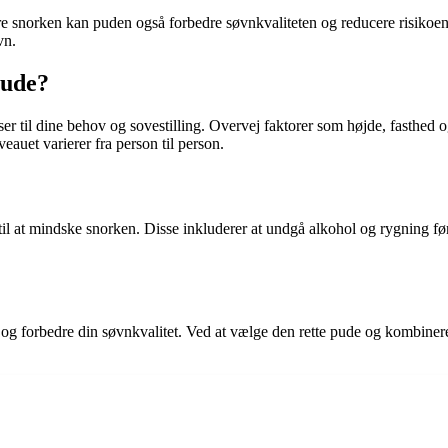
cere snorken kan puden også forbedre søvnkvaliteten og reducere risiko
vn.
pude?
sser til dine behov og sovestilling. Overvej faktorer som højde, fasthed
eauet varierer fra person til person.
il at mindske snorken. Disse inkluderer at undgå alkohol og rygning fø
n og forbedre din søvnkvalitet. Ved at vælge den rette pude og kombin