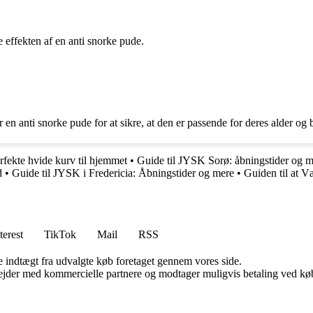
 effekten af en anti snorke pude.
en anti snorke pude for at sikre, at den er passende for deres alder og 
erfekte hvide kurv til hjemmet
•
Guide til JYSK Sorø: åbningstider og 
d
•
Guide til JYSK i Fredericia: Åbningstider og mere
•
Guiden til at V
terest
TikTok
Mail
RSS
e indtægt fra udvalgte køb foretaget gennem vores side.
jder med kommercielle partnere og modtager muligvis betaling ved køb.