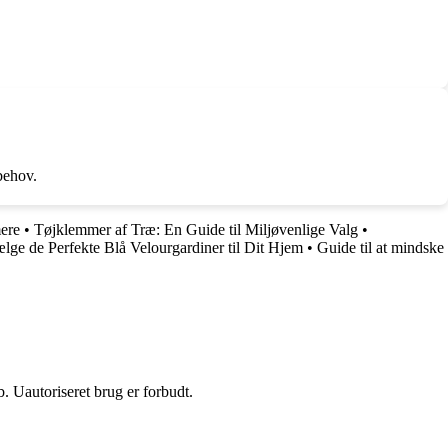
behov.
mere
•
Tøjklemmer af Træ: En Guide til Miljøvenlige Valg
•
ælge de Perfekte Blå Velourgardiner til Dit Hjem
•
Guide til at mindske
 Uautoriseret brug er forbudt.