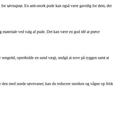
en for søvnapnø. En anti-snork pude kan også være gavnlig for dem, der
 og materiale ved valg af pude. Det kan være en god idé at prøve
r sengetid, opretholde en sund vægt, undgå at sove på ryggen samt at
ere den med sunde søvnvaner, kan du reducere snorken og vågne op frisk