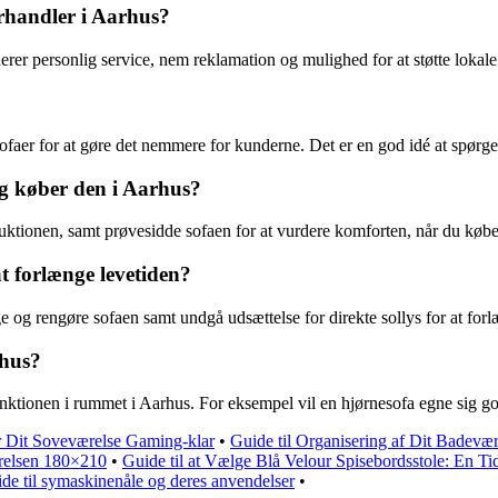
orhandler i Aarhus?
erer personlig service, nem reklamation og mulighed for at støtte lokal
ofaer for at gøre det nemmere for kunderne. Det er en god idé at spørg
eg køber den i Aarhus?
uktionen, samt prøvesidde sofaen for at vurdere komforten, når du købe
t forlænge levetiden?
og rengøre sofaen samt undgå udsættelse for direkte sollys for at forl
rhus?
unktionen i rummet i Aarhus. For eksempel vil en hjørnesofa egne sig god
ør Dit Soveværelse Gaming-klar
•
Guide til Organisering af Dit Badevæ
rrelsen 180×210
•
Guide til at Vælge Blå Velour Spisebordsstole: En Tid
de til symaskinenåle og deres anvendelser
•