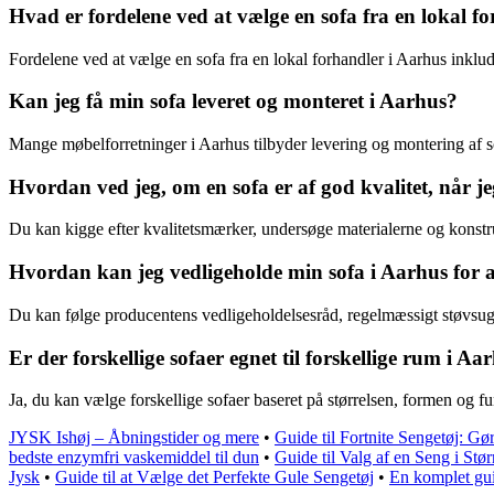
Hvad er fordelene ved at vælge en sofa fra en lokal f
Fordelene ved at vælge en sofa fra en lokal forhandler i Aarhus inklud
Kan jeg få min sofa leveret og monteret i Aarhus?
Mange møbelforretninger i Aarhus tilbyder levering og montering af s
Hvordan ved jeg, om en sofa er af god kvalitet, når j
Du kan kigge efter kvalitetsmærker, undersøge materialerne og konstr
Hvordan kan jeg vedligeholde min sofa i Aarhus for a
Du kan følge producentens vedligeholdelsesråd, regelmæssigt støvsuge 
Er der forskellige sofaer egnet til forskellige rum i Aa
Ja, du kan vælge forskellige sofaer baseret på størrelsen, formen og f
JYSK Ishøj – Åbningstider og mere
•
Guide til Fortnite Sengetøj: G
bedste enzymfri vaskemiddel til dun
•
Guide til Valg af en Seng i Stø
Jysk
•
Guide til at Vælge det Perfekte Gule Sengetøj
•
En komplet gui