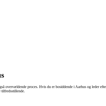
us
gså overvældende proces. Hvis du er bosiddende i Aarhus og leder efter
tilfredsstillende.