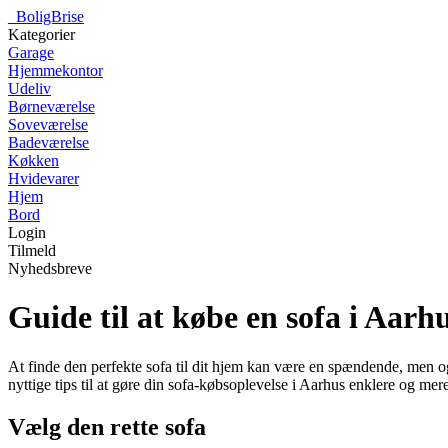
_
BoligBrise
Kategorier
Garage
Hjemmekontor
Udeliv
Børneværelse
Soveværelse
Badeværelse
Køkken
Hvidevarer
Hjem
Bord
Login
Tilmeld
Nyhedsbreve
Guide til at købe en sofa i Aarh
At finde den perfekte sofa til dit hjem kan være en spændende, men o
nyttige tips til at gøre din sofa-købsoplevelse i Aarhus enklere og mere 
Vælg den rette sofa