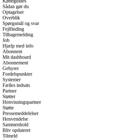
Købeguides
Sådan gør du
Optagelser
Overblik
Spørgsmål og svar
Fejlfinding
Tilbagemelding
Job
Hjælp med info
Abonnent
Mit dashboard
Abonnement
Gebyrer
Fordelspunkter
Systemer
Fælles indsats
Partner
Støtter
Henvisningspartner
Støtte
Pressemeddelelser
Henvendelse
Sammenhold
Bliv opdateret
Tilmeld