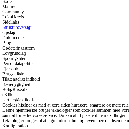
Social
Mailnyt
Community
Lokal kreds
Sidelinks
Strukturoversigt
Opslag
Dokumenter
Blog
Opdateringsstrøm
Lovgrundlag
Sporingsfiler
Persondatapolitik
Ejerskab
Brugsvilkår
Tilgængeligt indhold
Bæredygtighed
BoligBrise.dk
eKlik
partner@eklik.dk
Cookies hjælper os med at gøre siden hurtigere, smartere og mere rele
Denne hjemmeside bruger teknologier som cookies sammen med vores sam
samt at forbedre vores service. Du kan altid justere dine indstillinger
Teknologier bruges til at lagre information og levere personaliserede r
Konfiguration