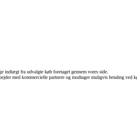
age indtægt fra udvalgte køb foretaget gennem vores side.
bejder med kommercielle partnere og modtager muligvis betaling ved kø