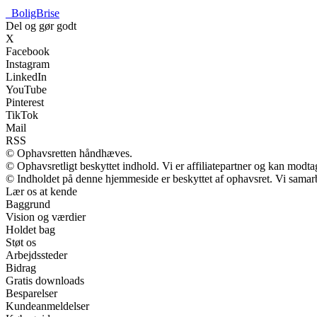
_
BoligBrise
Del og gør godt
X
Facebook
Instagram
LinkedIn
YouTube
Pinterest
TikTok
Mail
RSS
© Ophavsretten håndhæves.
© Ophavsretligt beskyttet indhold. Vi er affiliatepartner og kan modt
© Indholdet på denne hjemmeside er beskyttet af ophavsret. Vi samar
Lær os at kende
Baggrund
Vision og værdier
Holdet bag
Støt os
Arbejdssteder
Bidrag
Gratis downloads
Besparelser
Kundeanmeldelser