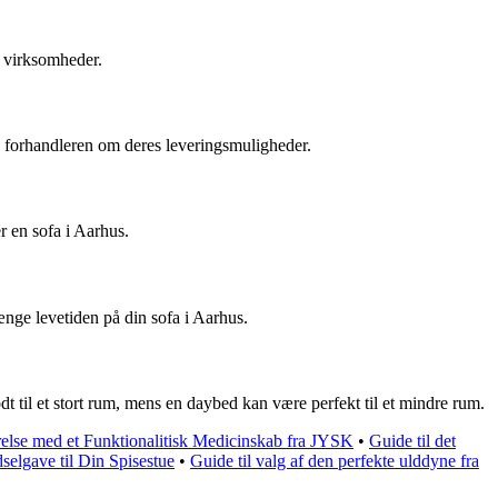
e virksomheder.
e forhandleren om deres leveringsmuligheder.
r en sofa i Aarhus.
ænge levetiden på din sofa i Aarhus.
t til et stort rum, mens en daybed kan være perfekt til et mindre rum.
relse med et Funktionalitisk Medicinskab fra JYSK
•
Guide til det
selgave til Din Spisestue
•
Guide til valg af den perfekte ulddyne fra