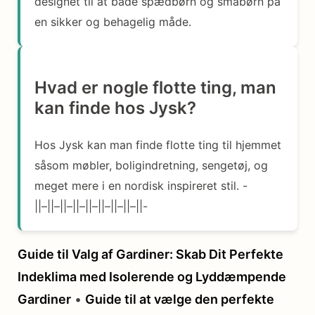
designet til at bade spædbørn og småbørn på
en sikker og behagelig måde.
Hvad er nogle flotte ting, man
kan finde hos Jysk?
Hos Jysk kan man finde flotte ting til hjemmet
såsom møbler, boligindretning, sengetøj, og
meget mere i en nordisk inspireret stil. -
||–||–||–||–||–||–||–||–||-
Guide til Valg af Gardiner: Skab Dit Perfekte
Indeklima med Isolerende og Lyddæmpende
Gardiner
•
Guide til at vælge den perfekte