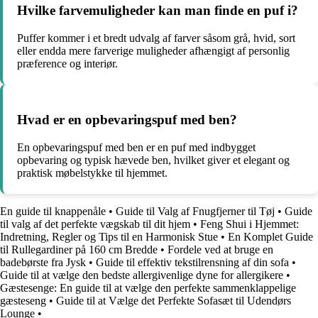
Hvilke farvemuligheder kan man finde en puf i?
Puffer kommer i et bredt udvalg af farver såsom grå, hvid, sort
eller endda mere farverige muligheder afhængigt af personlig
præference og interiør.
Hvad er en opbevaringspuf med ben?
En opbevaringspuf med ben er en puf med indbygget
opbevaring og typisk hævede ben, hvilket giver et elegant og
praktisk møbelstykke til hjemmet.
En guide til knappenåle
•
Guide til Valg af Fnugfjerner til Tøj
•
Guide
til valg af det perfekte vægskab til dit hjem
•
Feng Shui i Hjemmet:
Indretning, Regler og Tips til en Harmonisk Stue
•
En Komplet Guide
til Rullegardiner på 160 cm Bredde
•
Fordele ved at bruge en
badebørste fra Jysk
•
Guide til effektiv tekstilrensning af din sofa
•
Guide til at vælge den bedste allergivenlige dyne for allergikere
•
Gæstesenge: En guide til at vælge den perfekte sammenklappelige
gæsteseng
•
Guide til at Vælge det Perfekte Sofasæt til Udendørs
Lounge
•