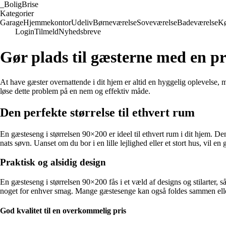
_
BoligBrise
Kategorier
Garage
Hjemmekontor
Udeliv
Børneværelse
Soveværelse
Badeværelse
K
Login
Tilmeld
Nyhedsbreve
Gør plads til gæsterne med en pr
At have gæster overnattende i dit hjem er altid en hyggelig oplevelse, 
løse dette problem på en nem og effektiv måde.
Den perfekte størrelse til ethvert rum
En gæsteseng i størrelsen 90×200 er ideel til ethvert rum i dit hjem. Den
nats søvn. Uanset om du bor i en lille lejlighed eller et stort hus, vil e
Praktisk og alsidig design
En gæsteseng i størrelsen 90×200 fås i et væld af designs og stilarter, så
noget for enhver smag. Mange gæstesenge kan også foldes sammen eller
God kvalitet til en overkommelig pris