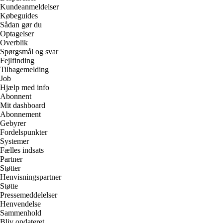
Kundeanmeldelser
Købeguides
Sådan gør du
Optagelser
Overblik
Spørgsmål og svar
Fejlfinding
Tilbagemelding
Job
Hjælp med info
Abonnent
Mit dashboard
Abonnement
Gebyrer
Fordelspunkter
Systemer
Fælles indsats
Partner
Støtter
Henvisningspartner
Støtte
Pressemeddelelser
Henvendelse
Sammenhold
Bliv opdateret