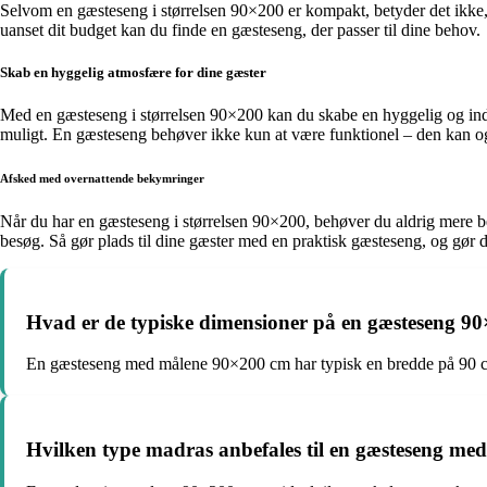
Selvom en gæsteseng i størrelsen 90×200 er kompakt, betyder det ikke
uanset dit budget kan du finde en gæsteseng, der passer til dine behov.
Skab en hyggelig atmosfære for dine gæster
Med en gæsteseng i størrelsen 90×200 kan du skabe en hyggelig og indby
muligt. En gæsteseng behøver ikke kun at være funktionel – den kan også
Afsked med overnattende bekymringer
Når du har en gæsteseng i størrelsen 90×200, behøver du aldrig mere 
besøg. Så gør plads til dine gæster med en praktisk gæsteseng, og gør 
Hvad er de typiske dimensioner på en gæsteseng 9
En gæsteseng med målene 90×200 cm har typisk en bredde på 90 
Hvilken type madras anbefales til en gæsteseng m