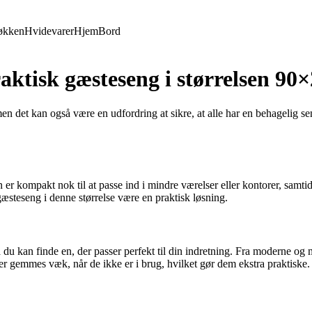
økken
Hvidevarer
Hjem
Bord
aktisk gæsteseng i størrelsen 90
men det kan også være en udfordring at sikre, at alle har en behagelig 
 er kompakt nok til at passe ind i mindre værelser eller kontorer, samtid
n gæsteseng i denne størrelse være en praktisk løsning.
 du kan finde en, der passer perfekt til din indretning. Fra moderne og min
 gemmes væk, når de ikke er i brug, hvilket gør dem ekstra praktiske.