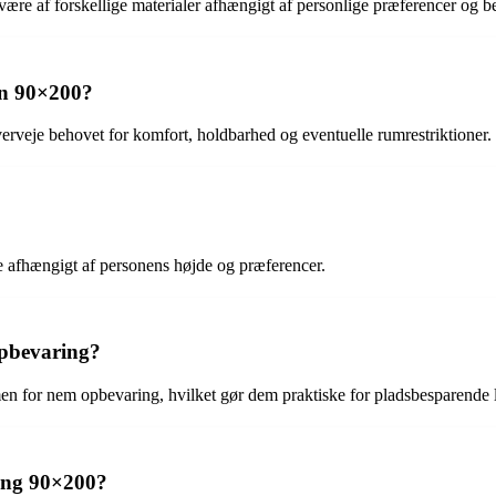
være af forskellige materialer afhængigt af personlige præferencer og b
en 90×200?
verveje behovet for komfort, holdbarhed og eventuelle rumrestriktioner.
afhængigt af personens højde og præferencer.
opbevaring?
n for nem opbevaring, hvilket gør dem praktiske for pladsbesparende 
eng 90×200?