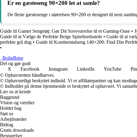
Er en gæsteseng 90×200 let at samle?
De fleste gæstesenge i størrelsen 90×200 er designet til nem samlin
Guide til Gamer Sengetøj: Gør Dit Soveværelse til et Gaming-Oase
•
J
Guide til at Vælge de Perfekte Beige Spisebordsstole
•
Guide til at væl
perfekte grå dug
•
Guide til Kontinentalseng 140×200: Find Din Perfe
•
_
BoligBrise
Del og gør godt
X
Facebook
Instagram
LinkedIn
YouTube
Pin
© Ophavsretten håndhæves.
© Ophavsretligt beskyttet indhold. Vi er affiliatepartner og kan modtag
© Indholdet på denne hjemmeside er beskyttet af ophavsret. Vi samarbe
Lær os at kende
Baggrund
Vision og værdier
Holdet bag
Støt os
Arbejdssteder
Bidrag
Gratis downloads
Besparelser