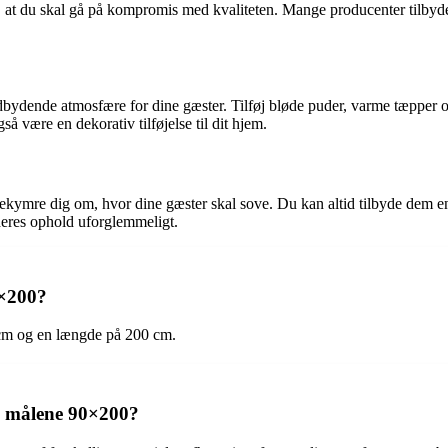
, at du skal gå på kompromis med kvaliteten. Mange producenter tilbyd
dende atmosfære for dine gæster. Tilføj bløde puder, varme tæpper og fl
 være en dekorativ tilføjelse til dit hjem.
bekymre dig om, hvor dine gæster skal sove. Du kan altid tilbyde dem
deres ophold uforglemmeligt.
0×200?
cm og en længde på 200 cm.
ed målene 90×200?