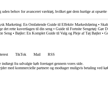
g uden behov for avanceret værktøj, hvilket gør dem hurtige at opsætte
ysk Marketing: En Omfattende Guide til Effektiv Markedsføring
•
Skab
ge det rette kuvertlagen til din seng
•
Guide til Fortnite Sengetøj: Gør 
kte Seng
•
Bøjler: En Komplet Guide til Valg og Pleje af Tøj Bøjler
•
Gu
terest
TikTok
Mail
RSS
e indtægt fra udvalgte køb foretaget gennem vores side.
jder med kommercielle partnere og modtager muligvis betaling ved køb.