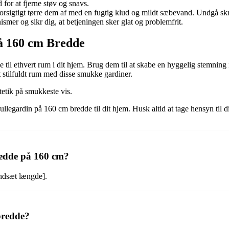
 for at fjerne støv og snavs.
forsigtigt tørre dem af med en fugtig klud og mildt sæbevand. Undgå sk
mer og sikr dig, at betjeningen sker glat og problemfrit.
på 160 cm Bredde
il ethvert rum i dit hjem. Brug dem til at skabe en hyggelig stemning i stu
 et stilfuldt rum med disse smukke gardiner.
etik på smukkeste vis.
 rullegardin på 160 cm bredde til dit hjem. Husk altid at tage hensyn ti
redde på 160 cm?
indsæt længde].
 bredde?