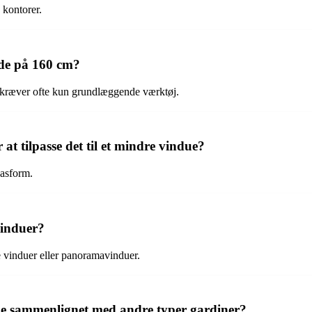
 kontorer.
de på 160 cm?
og kræver ofte kun grundlæggende værktøj.
at tilpasse det til et mindre vindue?
pasform.
vinduer?
re vinduer eller panoramavinduer.
dde sammenlignet med andre typer gardiner?