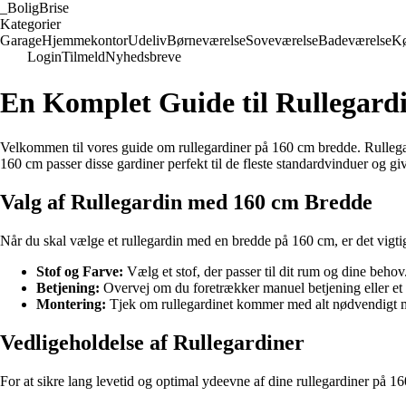
_
BoligBrise
Kategorier
Garage
Hjemmekontor
Udeliv
Børneværelse
Soveværelse
Badeværelse
K
Login
Tilmeld
Nyhedsbreve
En Komplet Guide til Rullegard
Velkommen til vores guide om rullegardiner på 160 cm bredde. Rullegardin
160 cm passer disse gardiner perfekt til de fleste standardvinduer og 
Valg af Rullegardin med 160 cm Bredde
Når du skal vælge et rullegardin med en bredde på 160 cm, er det vigtigt
Stof og Farve:
Vælg et stof, der passer til dit rum og dine behov
Betjening:
Overvej om du foretrækker manuel betjening eller et
Montering:
Tjek om rullegardinet kommer med alt nødvendigt mo
Vedligeholdelse af Rullegardiner
For at sikre lang levetid og optimal ydeevne af dine rullegardiner på 16