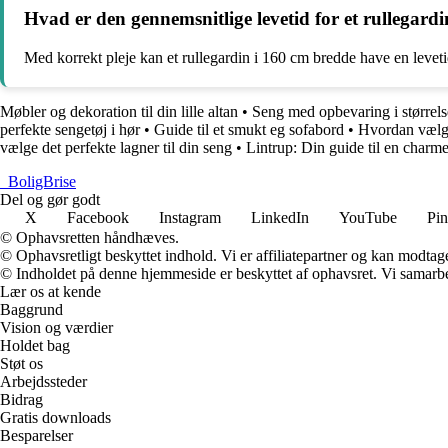
Hvad er den gennemsnitlige levetid for et rullegard
Med korrekt pleje kan et rullegardin i 160 cm bredde have en levetid 
Møbler og dekoration til din lille altan
•
Seng med opbevaring i størrels
perfekte sengetøj i hør
•
Guide til et smukt eg sofabord
•
Hvordan vælge
vælge det perfekte lagner til din seng
•
Lintrup: Din guide til en char
_
BoligBrise
Del og gør godt
X
Facebook
Instagram
LinkedIn
YouTube
Pin
© Ophavsretten håndhæves.
© Ophavsretligt beskyttet indhold. Vi er affiliatepartner og kan modtag
© Indholdet på denne hjemmeside er beskyttet af ophavsret. Vi samarbe
Lær os at kende
Baggrund
Vision og værdier
Holdet bag
Støt os
Arbejdssteder
Bidrag
Gratis downloads
Besparelser