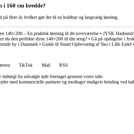
in i 160 cm bredde?
på flere år, hvilket gør det til en holdbar og langvarig løsning.
en 140×200 – En praktisk løsning til dit soveværelse
•
JYSK Hadsund: D
r du den perfekte dyne 140×200 til din seng?
•
Gå på opdagelse i Jy
merende by i Danmark
•
Guide til Smart Opbevaring af Sko i Lille Entré
terest
TikTok
Mail
RSS
e indtægt fra udvalgte køb foretaget gennem vores side.
jder med kommercielle partnere og modtager muligvis betaling ved køb.