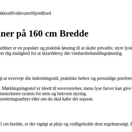
økken
Hvidevarer
Hjem
Bord
iner på 160 cm Bredde
er er en populær og praktisk løsning til at skabe privatliv, styre lysin
giver dig mulighed for at skræddersy din vinduesbehandlingsløsning.
 at overveje din indretningsstil, praktiske behov og personlige præferen
. Mørklægningsstof er ideelt til soveværelser, mens lyse farver kan give 
 motoriseret system for nem og bekvem styring.
nteringsudstyr eller om du skal købe det separat.
0 cm bredde, er det vigtigt at pleje og vedligeholde dem regelmæssigt. He