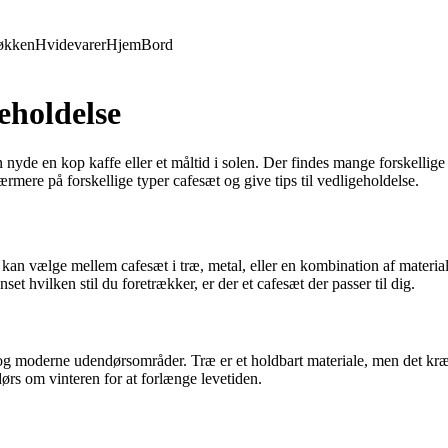
økken
Hvidevarer
Hjem
Bord
eholdelse
yde en kop kaffe eller et måltid i solen. Der findes mange forskellige 
nærmere på forskellige typer cafesæt og give tips til vedligeholdelse.
 kan vælge mellem cafesæt i træ, metal, eller en kombination af materialer
t hvilken stil du foretrækker, er der et cafesæt der passer til dig.
le og moderne udendørsområder. Træ er et holdbart materiale, men det kr
ørs om vinteren for at forlænge levetiden.