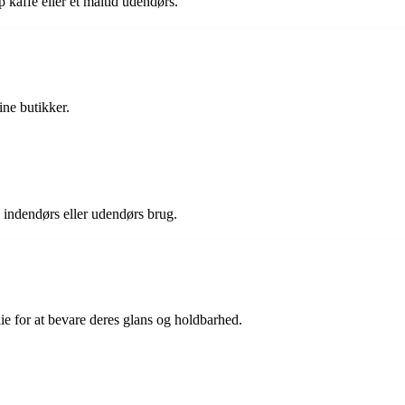
p kaffe eller et måltid udendørs.
ine butikker.
l indendørs eller udendørs brug.
 for at bevare deres glans og holdbarhed.