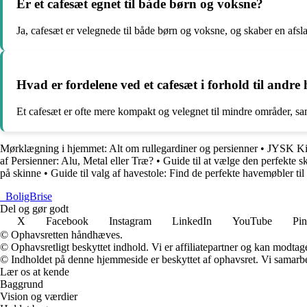
Er et cafesæt egnet til både børn og voksne?
Ja, cafesæt er velegnede til både børn og voksne, og skaber en afsla
Hvad er fordelene ved et cafesæt i forhold til andr
Et cafesæt er ofte mere kompakt og velegnet til mindre områder, sa
Mørklægning i hjemmet: Alt om rullegardiner og persienner
•
JYSK Kir
af Persienner: Alu, Metal eller Træ?
•
Guide til at vælge den perfekte sk
på skinne
•
Guide til valg af havestole: Find de perfekte havemøbler ti
_
BoligBrise
Del og gør godt
X
Facebook
Instagram
LinkedIn
YouTube
Pin
© Ophavsretten håndhæves.
© Ophavsretligt beskyttet indhold. Vi er affiliatepartner og kan modtag
© Indholdet på denne hjemmeside er beskyttet af ophavsret. Vi samarbe
Lær os at kende
Baggrund
Vision og værdier