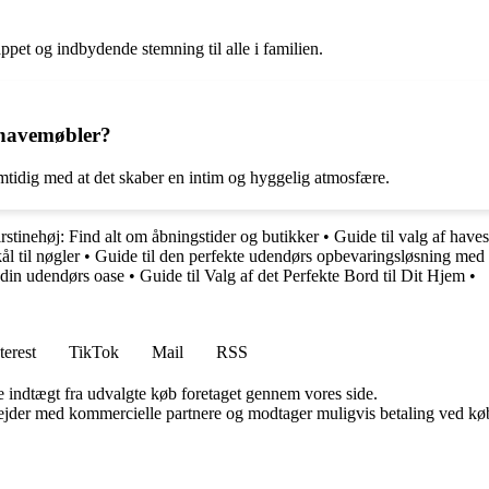
ppet og indbydende stemning til alle i familien.
e havemøbler?
mtidig med at det skaber en intim og hyggelig atmosfære.
stinehøj: Find alt om åbningstider og butikker
•
Guide til valg af have
ål til nøgler
•
Guide til den perfekte udendørs opbevaringsløsning me
l din udendørs oase
•
Guide til Valg af det Perfekte Bord til Dit Hjem
•
terest
TikTok
Mail
RSS
e indtægt fra udvalgte køb foretaget gennem vores side.
jder med kommercielle partnere og modtager muligvis betaling ved køb.