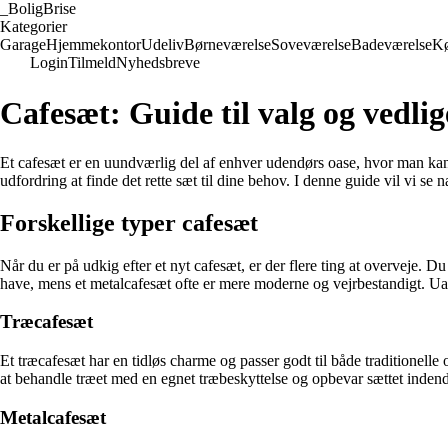
_
BoligBrise
Kategorier
Garage
Hjemmekontor
Udeliv
Børneværelse
Soveværelse
Badeværelse
K
Login
Tilmeld
Nyhedsbreve
Cafesæt: Guide til valg og vedlig
Et cafesæt er en uundværlig del af enhver udendørs oase, hvor man kan n
udfordring at finde det rette sæt til dine behov. I denne guide vil vi se 
Forskellige typer cafesæt
Når du er på udkig efter et nyt cafesæt, er der flere ting at overveje. Du
have, mens et metalcafesæt ofte er mere moderne og vejrbestandigt. Uanse
Træcafesæt
Et træcafesæt har en tidløs charme og passer godt til både traditionel
at behandle træet med en egnet træbeskyttelse og opbevar sættet indend
Metalcafesæt