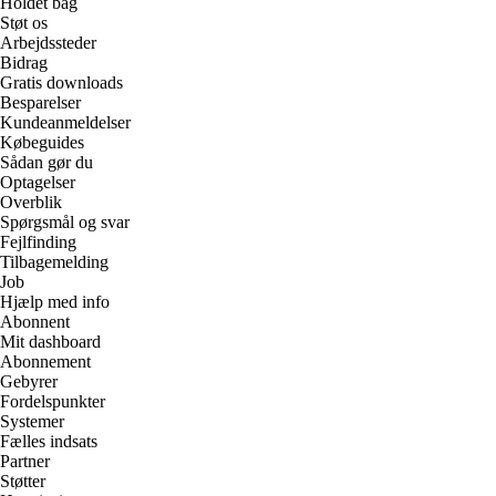
Holdet bag
Støt os
Arbejdssteder
Bidrag
Gratis downloads
Besparelser
Kundeanmeldelser
Købeguides
Sådan gør du
Optagelser
Overblik
Spørgsmål og svar
Fejlfinding
Tilbagemelding
Job
Hjælp med info
Abonnent
Mit dashboard
Abonnement
Gebyrer
Fordelspunkter
Systemer
Fælles indsats
Partner
Støtter