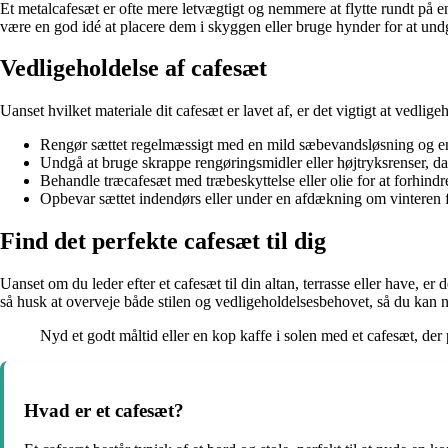
Et metalcafesæt er ofte mere letvægtigt og nemmere at flytte rundt på 
være en god idé at placere dem i skyggen eller bruge hynder for at un
Vedligeholdelse af cafesæt
Uanset hvilket materiale dit cafesæt er lavet af, er det vigtigt at vedlige
Rengør sættet regelmæssigt med en mild sæbevandsløsning og en 
Undgå at bruge skrappe rengøringsmidler eller højtryksrenser, d
Behandle træcafesæt med træbeskyttelse eller olie for at forhindr
Opbevar sættet indendørs eller under en afdækning om vinteren f
Find det perfekte cafesæt til dig
Uanset om du leder efter et cafesæt til din altan, terrasse eller have, er
så husk at overveje både stilen og vedligeholdelsesbehovet, så du kan 
Nyd et godt måltid eller en kop kaffe i solen med et cafesæt, der p
Hvad er et cafesæt?