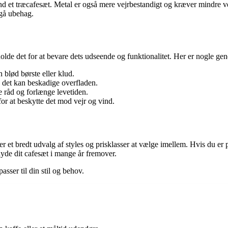
end et træcafesæt. Metal er også mere vejrbestandigt og kræver mindre 
dgå ubehag.
holde det for at bevare dets udseende og funktionalitet. Her er nogle gener
blød børste eller klud.
a det kan beskadige overfladen.
e råd og forlænge levetiden.
or at beskytte det mod vejr og vind.
 der et bredt udvalg af styles og prisklasser at vælge imellem. Hvis du er 
nyde dit cafesæt i mange år fremover.
asser til din stil og behov.