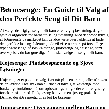
Børnesenge: En Guide til Valg af
den Perfekte Seng til Dit Barn
At vælge den rigtige seng til dit barn er en vigtig beslutning, da god
søvn er afgørende for børns trivsel og udvikling. Med det brede udvalg
af børnesenge på markedet kan det dog være overvældende at finde
den perfekte løsning. I denne guide vil vi se nærmere på forskellige
typer børnesenge, såsom køjesenge, juniorsenge og højsenge, samt
overvejelser, du bør gøre dig, når du skal vælge en seng til dit barn.
Køjesenge: Pladsbesparende og Sjove
Løsninger
Køjesenge er et populært valg, især når pladsen er trang eller når børn
deler værelse. Hos Jysk kan du finde et udvalg af køjesenge med
forskellige funktioner, såsom opbevaringsmuligheder eller sengestege
for ekstra sikkerhed. En køjeseng kan være en sjov og praktisk
løsning, der gør sengetid til en leg for børnene.
Juniorsenge: Overgangen mellem Barn og