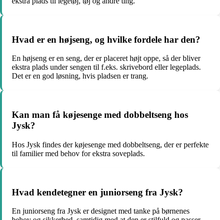
ekstra plads til legetøj, tøj og andre ting.
Hvad er en højseng, og hvilke fordele har den?
En højseng er en seng, der er placeret højt oppe, så der bliver
ekstra plads under sengen til f.eks. skrivebord eller legeplads.
Det er en god løsning, hvis pladsen er trang.
Kan man få køjesenge med dobbeltseng hos
Jysk?
Hos Jysk findes der køjesenge med dobbeltseng, der er perfekte
til familier med behov for ekstra soveplads.
Hvad kendetegner en juniorseng fra Jysk?
En juniorseng fra Jysk er designet med tanke på børnenes
behov og sikkerhed, samtidig med at den er stilfuld og passer