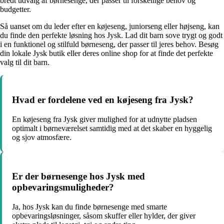
bredt udvalg af børnesenge, der passer til forskellige behov og
budgetter.
Så uanset om du leder efter en køjeseng, juniorseng eller højseng, kan
du finde den perfekte løsning hos Jysk. Lad dit barn sove trygt og godt
i en funktionel og stilfuld børneseng, der passer til jeres behov. Besøg
din lokale Jysk butik eller deres online shop for at finde det perfekte
valg til dit barn.
Hvad er fordelene ved en køjeseng fra Jysk?
En køjeseng fra Jysk giver mulighed for at udnytte pladsen
optimalt i børneværelset samtidig med at det skaber en hyggelig
og sjov atmosfære.
Er der børnesenge hos Jysk med
opbevaringsmuligheder?
Ja, hos Jysk kan du finde børnesenge med smarte
opbevaringsløsninger, såsom skuffer eller hylder, der giver