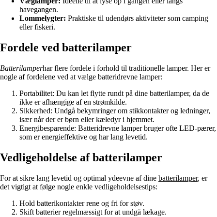
Væglamper:
Ideelle til at lyse op i gangen eller langs
havegangen.
Lommelygter:
Praktiske til udendørs aktiviteter som camping
eller fiskeri.
Fordele ved batterilamper
Batterilamper
har flere fordele i forhold til traditionelle lamper. Her er
nogle af fordelene ved at vælge batteridrevne lamper:
Portabilitet: Du kan let flytte rundt på dine batterilamper, da de
ikke er afhængige af en strømkilde.
Sikkerhed: Undgå bekymringer om stikkontakter og ledninger,
især når der er børn eller kæledyr i hjemmet.
Energibesparende: Batteridrevne lamper bruger ofte LED-pærer,
som er energieffektive og har lang levetid.
Vedligeholdelse af batterilamper
For at sikre lang levetid og optimal ydeevne af dine
batterilamper
, er
det vigtigt at følge nogle enkle vedligeholdelsestips:
Hold batterikontakter rene og fri for støv.
Skift batterier regelmæssigt for at undgå lækage.