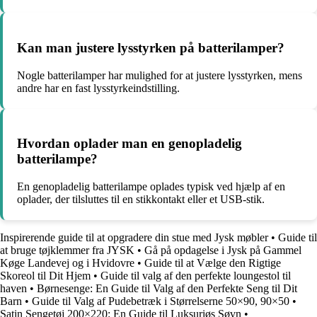
Kan man justere lysstyrken på batterilamper?
Nogle batterilamper har mulighed for at justere lysstyrken, mens
andre har en fast lysstyrkeindstilling.
Hvordan oplader man en genopladelig
batterilampe?
En genopladelig batterilampe oplades typisk ved hjælp af en
oplader, der tilsluttes til en stikkontakt eller et USB-stik.
Inspirerende guide til at opgradere din stue med Jysk møbler
•
Guide til
at bruge tøjklemmer fra JYSK
•
Gå på opdagelse i Jysk på Gammel
Køge Landevej og i Hvidovre
•
Guide til at Vælge den Rigtige
Skoreol til Dit Hjem
•
Guide til valg af den perfekte loungestol til
haven
•
Børnesenge: En Guide til Valg af den Perfekte Seng til Dit
Barn
•
Guide til Valg af Pudebetræk i Størrelserne 50×90, 90×50
•
Satin Sengetøj 200×220: En Guide til Luksuriøs Søvn
•