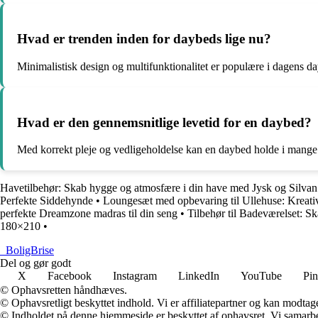
Hvad er trenden inden for daybeds lige nu?
Minimalistisk design og multifunktionalitet er populære i dagens d
Hvad er den gennemsnitlige levetid for en daybed?
Med korrekt pleje og vedligeholdelse kan en daybed holde i mange 
Havetilbehør: Skab hygge og atmosfære i din have med Jysk og Silvan
Perfekte Siddehynde
•
Loungesæt med opbevaring til Ullehuse: Kreativ 
perfekte Dreamzone madras til din seng
•
Tilbehør til Badeværelset: Sk
180×210
•
_
BoligBrise
Del og gør godt
X
Facebook
Instagram
LinkedIn
YouTube
Pin
© Ophavsretten håndhæves.
© Ophavsretligt beskyttet indhold. Vi er affiliatepartner og kan modtag
© Indholdet på denne hjemmeside er beskyttet af ophavsret. Vi samarbe