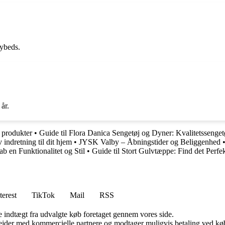
aybeds.
år.
 produkter
•
Guide til Flora Danica Sengetøj og Dyner: Kvalitetssengetø
indretning til dit hjem
•
JYSK Valby – Åbningstider og Beliggenhed
ab en Funktionalitet og Stil
•
Guide til Stort Gulvtæppe: Find det Perfe
terest
TikTok
Mail
RSS
e indtægt fra udvalgte køb foretaget gennem vores side.
jder med kommercielle partnere og modtager muligvis betaling ved køb.