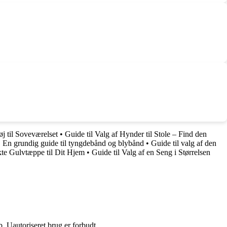
j til Soveværelset
•
Guide til Valg af Hynder til Stole – Find den
•
En grundig guide til tyngdebånd og blybånd
•
Guide til valg af den
kte Gulvtæppe til Dit Hjem
•
Guide til Valg af en Seng i Størrelsen
 Uautoriseret brug er forbudt.