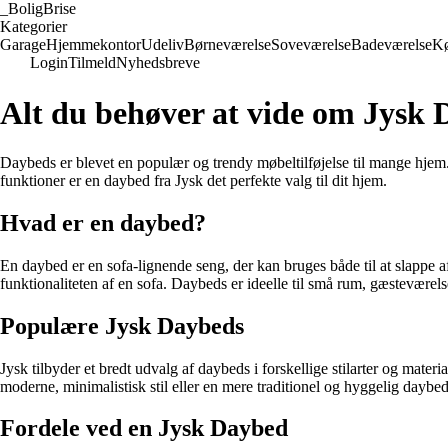
_
BoligBrise
Kategorier
Garage
Hjemmekontor
Udeliv
Børneværelse
Soveværelse
Badeværelse
K
Login
Tilmeld
Nyhedsbreve
Alt du behøver at vide om Jysk
Daybeds er blevet en populær og trendy møbeltilføjelse til mange hjem.
funktioner er en daybed fra Jysk det perfekte valg til dit hjem.
Hvad er en daybed?
En daybed er en sofa-lignende seng, der kan bruges både til at slappe af
funktionaliteten af en sofa. Daybeds er ideelle til små rum, gæsteværelse
Populære Jysk Daybeds
Jysk tilbyder et bredt udvalg af daybeds i forskellige stilarter og m
moderne, minimalistisk stil eller en mere traditionel og hyggelig daybed,
Fordele ved en Jysk Daybed