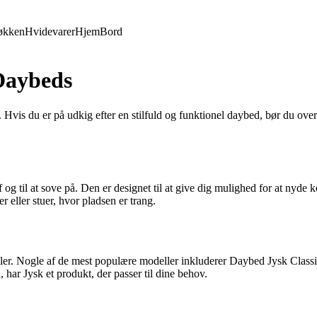
økken
Hvidevarer
Hjem
Bord
 Daybeds
 Hvis du er på udkig efter en stilfuld og funktionel daybed, bør du ove
 og til at sove på. Den er designet til at give dig mulighed for at nyde
r eller stuer, hvor pladsen er trang.
aterialer. Nogle af de mest populære modeller inkluderer Daybed Jysk C
 har Jysk et produkt, der passer til dine behov.