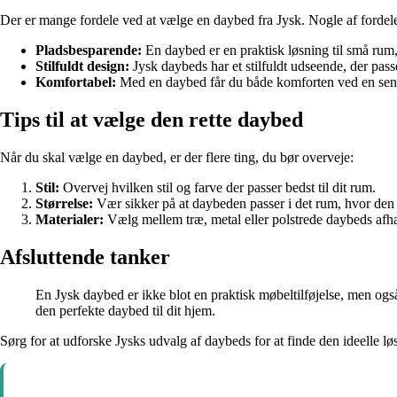
Der er mange fordele ved at vælge en daybed fra Jysk. Nogle af fordel
Pladsbesparende:
En daybed er en praktisk løsning til små rum
Stilfuldt design:
Jysk daybeds har et stilfuldt udseende, der passer
Komfortabel:
Med en daybed får du både komforten ved en seng 
Tips til at vælge den rette daybed
Når du skal vælge en daybed, er der flere ting, du bør overveje:
Stil:
Overvej hvilken stil og farve der passer bedst til dit rum.
Størrelse:
Vær sikker på at daybeden passer i det rum, hvor den 
Materialer:
Vælg mellem træ, metal eller polstrede daybeds afh
Afsluttende tanker
En Jysk daybed er ikke blot en praktisk møbeltilføjelse, men ogs
den perfekte daybed til dit hjem.
Sørg for at udforske Jysks udvalg af daybeds for at finde den ideelle løs